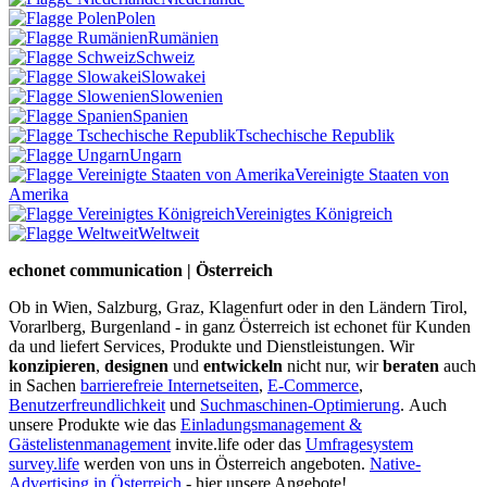
Polen
Rumänien
Schweiz
Slowakei
Slowenien
Spanien
Tschechische Republik
Ungarn
Vereinigte Staaten von
Amerika
Vereinigtes Königreich
Weltweit
echonet communication | Österreich
Ob in Wien, Salzburg, Graz, Klagenfurt oder in den Ländern Tirol,
Vorarlberg, Burgenland - in ganz Österreich ist echonet für Kunden
da und liefert Services, Produkte und Dienstleistungen. Wir
konzipieren
,
designen
und
entwickeln
nicht nur, wir
beraten
auch
in Sachen
barrierefreie Internetseiten
,
E-Commerce
,
Benutzerfreundlichkeit
und
Suchmaschinen-Optimierung
.
Auch
unsere Produkte wie das
Einladungsmanagement &
Gästelistenmanagement
invite.life oder das
Umfragesystem
survey.life
werden von uns in Österreich angeboten.
Native-
Advertising in Österreich
- hier unsere Angebote!