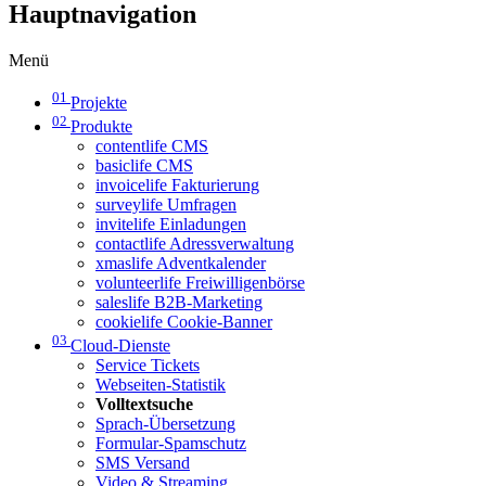
Hauptnavigation
Menü
01
Projekte
02
Produkte
contentlife CMS
basiclife CMS
invoicelife Fakturierung
surveylife Umfragen
invitelife Einladungen
contactlife Adressverwaltung
xmaslife Adventkalender
volunteerlife Freiwilligenbörse
saleslife B2B-Marketing
cookielife Cookie-Banner
03
Cloud-Dienste
Service Tickets
Webseiten-Statistik
Volltextsuche
Sprach-Übersetzung
Formular-Spamschutz
SMS Versand
Video & Streaming