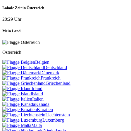
Lokale Zeit in Österreich
20:29 Uhr
Mein Land
Österreich
Belgien
Deutschland
Dänemark
Frankreich
Griechenland
Irland
Island
Italien
Kanada
Kroatien
Liechtenstein
Luxemburg
Malta
Niederlande