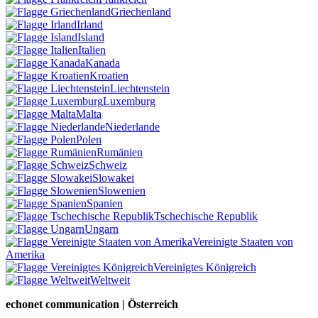
Griechenland
Irland
Island
Italien
Kanada
Kroatien
Liechtenstein
Luxemburg
Malta
Niederlande
Polen
Rumänien
Schweiz
Slowakei
Slowenien
Spanien
Tschechische Republik
Ungarn
Vereinigte Staaten von
Amerika
Vereinigtes Königreich
Weltweit
echonet communication | Österreich