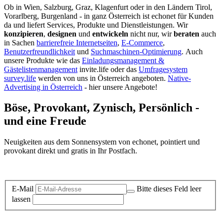
Ob in Wien, Salzburg, Graz, Klagenfurt oder in den Ländern Tirol,
Vorarlberg, Burgenland - in ganz Österreich ist echonet für Kunden
da und liefert Services, Produkte und Dienstleistungen. Wir
konzipieren
,
designen
und
entwickeln
nicht nur, wir
beraten
auch
in Sachen
barrierefreie Internetseiten
,
E-Commerce
,
Benutzerfreundlichkeit
und
Suchmaschinen-Optimierung
.
Auch
unsere Produkte wie das
Einladungsmanagement &
Gästelistenmanagement
invite.life oder das
Umfragesystem
survey.life
werden von uns in Österreich angeboten.
Native-
Advertising in Österreich
- hier unsere Angebote!
Böse, Provokant, Zynisch, Persönlich -
und eine Freude
Neuigkeiten aus dem Sonnensystem von echonet, pointiert und
provokant direkt und gratis in Ihr Postfach.
Datenschutz-Information zum Newsletter
E-Mail
Bitte dieses Feld leer
lassen