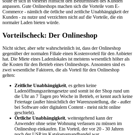
sollte er sich in vielerlei Hinsicht den Bedürfnissen des Kunden
anpassen. Gute Onlineshops machen sich die Vorteile vom E-
Commerce - nämlich die örtliche und zeitliche Unabhängigkeit der
Kunden - zu nutze und verzichten nicht auf die Vorteile, die ein
normaler Laden bieten würde.
Vorteilscheck: Der Onlineshop
Nicht sicher, aber sehr wahrscheinlich ist, dass der Onlineshop
gegenüber der normalen Filiale einen Kostenvorteil für den Anbieter
hat. Die Miete eines Ladenlokales ist meistens wesentlich höher als
die Kosten für den Betrieb eines Onlineshops. Ansonsten sind es
zwei wesentliche Faktoren, die als Vorteil für den Onlineshop
gelten:
Zeitliche Unabhängigkeit
, es gelten keine
Ladenöffnungszeitengesetze und somit ist der Shop rund um
die Uhr an 7 Tagen pro Woche in Betrieb, er kennt auch keine
Feiertage (außer hinsichtlich der Warenzustellung, die - außer
bei Software oder digitalem Content - meist nicht online
geschieht).
Örtliche Unabhängigkeit
, weitestgehend kann der
Anwender ohne seine Wohnung verlassen zu müssen im
Onlineshop einkaufen. Ein Vorteil, der vor 20 - 30 Jahren
noch der USP im Katalogversandhandel war.