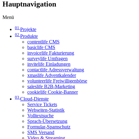
Hauptnavigation
Menü
01
Projekte
02
Produkte
contentlife CMS
basiclife CMS
invoicelife Fakturierung
surveylife Umfragen
invitelife Einladungen
contactlife Adressverwaltung
xmaslife Adventkalender
volunteerlife Freiwilligenbörse
saleslife B2B-Marketing
cookielife Cookie-Banner
03
Cloud-Dienste
Service Tickets
Webseiten-Statistik
Volltextsuche
Sprach-Übersetzung
Formular-Spamschutz
SMS Versand
Video & Streaming