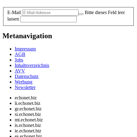
E-Mail
Bitte dieses Feld leer
lassen
Metanavigation
Impressum
AGB
Jobs
Inhaltsverzeichnis
AVV
Datenschutz
Werbung
Newsletter
echonet.biz
li.echonet.biz
gr.echonet.biz
si.echonet.biz
mt.echonet.biz
is.echonet.biz
ie.echonet.biz
es.echonet.biz