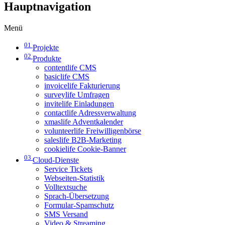
Hauptnavigation
Menü
01
Projekte
02
Produkte
contentlife CMS
basiclife CMS
invoicelife Fakturierung
surveylife Umfragen
invitelife Einladungen
contactlife Adressverwaltung
xmaslife Adventkalender
volunteerlife Freiwilligenbörse
saleslife B2B-Marketing
cookielife Cookie-Banner
03
Cloud-Dienste
Service Tickets
Webseiten-Statistik
Volltextsuche
Sprach-Übersetzung
Formular-Spamschutz
SMS Versand
Video & Streaming