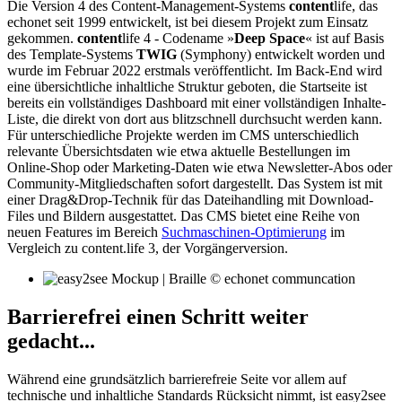
Die Version 4 des Content-Management-Systems
content
life, das
echonet seit 1999 entwickelt, ist bei diesem Projekt zum Einsatz
gekommen.
content
life 4 - Codename »
Deep Space
« ist auf Basis
des Template-Systems
TWIG
(Symphony) entwickelt worden und
wurde im Februar 2022 erstmals veröffentlicht. Im Back-End wird
eine übersichtliche inhaltliche Struktur geboten, die Startseite ist
bereits ein vollständiges Dashboard mit einer vollständigen Inhalte-
Liste, die direkt von dort aus blitzschnell durchsucht werden kann.
Für unterschiedliche Projekte werden im CMS unterschiedlich
relevante Übersichtsdaten wie etwa aktuelle Bestellungen im
Online-Shop oder Marketing-Daten wie etwa Newsletter-Abos oder
Community-Mitgliedschaften sofort dargestellt. Das System ist mit
einer Drag&Drop-Technik für das Dateihandling mit Download-
Files und Bildern ausgestattet. Das CMS bietet eine Reihe von
neuen Features im Bereich
Suchmaschinen-Optimierung
im
Vergleich zu content.life 3, der Vorgängerversion.
Barrierefrei einen Schritt weiter
gedacht...
Während eine grundsätzlich barrierefreie Seite vor allem auf
technische und inhaltliche Standards Rücksicht nimmt, ist easy2see