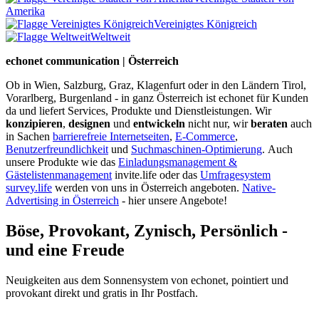
Amerika
Vereinigtes Königreich
Weltweit
echonet communication | Österreich
Ob in Wien, Salzburg, Graz, Klagenfurt oder in den Ländern Tirol,
Vorarlberg, Burgenland - in ganz Österreich ist echonet für Kunden
da und liefert Services, Produkte und Dienstleistungen. Wir
konzipieren
,
designen
und
entwickeln
nicht nur, wir
beraten
auch
in Sachen
barrierefreie Internetseiten
,
E-Commerce
,
Benutzerfreundlichkeit
und
Suchmaschinen-Optimierung
.
Auch
unsere Produkte wie das
Einladungsmanagement &
Gästelistenmanagement
invite.life oder das
Umfragesystem
survey.life
werden von uns in Österreich angeboten.
Native-
Advertising in Österreich
- hier unsere Angebote!
Böse, Provokant, Zynisch, Persönlich -
und eine Freude
Neuigkeiten aus dem Sonnensystem von echonet, pointiert und
provokant direkt und gratis in Ihr Postfach.
Datenschutz-Information zum Newsletter