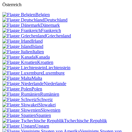
Österreich
Belgien
Deutschland
Dänemark
Frankreich
Griechenland
Irland
Island
Italien
Kanada
Kroatien
Liechtenstein
Luxemburg
Malta
Niederlande
Polen
Rumänien
Schweiz
Slowakei
Slowenien
Spanien
Tschechische Republik
Ungarn
Vereinigte Staaten von