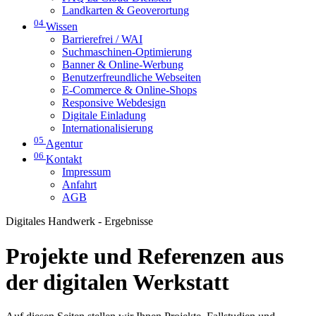
Landkarten & Geoverortung
04
Wissen
Barrierefrei / WAI
Suchmaschinen-Optimierung
Banner & Online-Werbung
Benutzerfreundliche Webseiten
E-Commerce & Online-Shops
Responsive Webdesign
Digitale Einladung
Internationalisierung
05
Agentur
06
Kontakt
Impressum
Anfahrt
AGB
Digitales Handwerk - Ergebnisse
Projekte und Referenzen aus
der digitalen Werkstatt