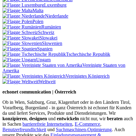
Luxemburg
Malta
Niederlande
Polen
Rumänien
Schweiz
Slowakei
Slowenien
Spanien
Tschechische Republik
Ungarn
Vereinigte Staaten von
Amerika
Vereinigtes Königreich
Weltweit
echonet communication | Österreich
Ob in Wien, Salzburg, Graz, Klagenfurt oder in den Ländern Tirol,
Vorarlberg, Burgenland - in ganz Österreich ist echonet für Kunden
da und liefert Services, Produkte und Dienstleistungen. Wir
konzipieren
,
designen
und
entwickeln
nicht nur, wir
beraten
auch
in Sachen
barrierefreie Internetseiten
,
E-Commerce
,
Benutzerfreundlichkeit
und
Suchmaschinen-Optimierung
.
Auch
unsere Produkte wie das
Einladungsmanagement &