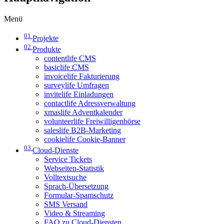
Menü
01
Projekte
02
Produkte
contentlife CMS
basiclife CMS
invoicelife Fakturierung
surveylife Umfragen
invitelife Einladungen
contactlife Adressverwaltung
xmaslife Adventkalender
volunteerlife Freiwilligenbörse
saleslife B2B-Marketing
cookielife Cookie-Banner
03
Cloud-Dienste
Service Tickets
Webseiten-Statistik
Volltextsuche
Sprach-Übersetzung
Formular-Spamschutz
SMS Versand
Video & Streaming
FAQ zu Cloud-Diensten