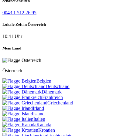
echonet anrufen
0043 1 512 26 95
Lokale Zeit in Österreich
10:41 Uhr
Mein Land
Österreich
Belgien
Deutschland
Dänemark
Frankreich
Griechenland
Irland
Island
Italien
Kanada
Kroatien
Liechtenstein