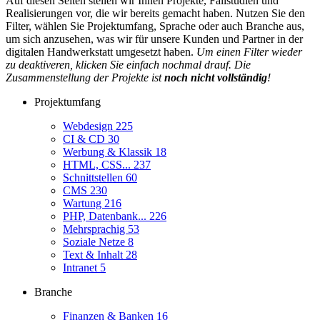
Auf diesen Seiten stellen wir Ihnen Projekte, Fallstudien und
Realisierungen vor, die wir bereits gemacht haben. Nutzen Sie den
Filter, wählen Sie Projektumfang, Sprache oder auch Branche aus,
um sich anzusehen, was wir für unsere Kunden und Partner in der
digitalen Handwerkstatt umgesetzt haben.
Um einen Filter wieder
zu deaktiveren, klicken Sie einfach nochmal drauf. Die
Zusammenstellung der Projekte ist
noch nicht vollständig
!
Projektumfang
Webdesign
225
CI & CD
30
Werbung & Klassik
18
HTML, CSS...
237
Schnittstellen
60
CMS
230
Wartung
216
PHP, Datenbank...
226
Mehrsprachig
53
Soziale Netze
8
Text & Inhalt
28
Intranet
5
Branche
Finanzen & Banken
16