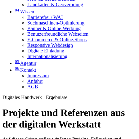
Landkarten & Geoverortung
04
Wissen
Barrierefrei / WAI
Suchmaschinen-Optimierung
Banner & Online-Werbung
Benutzerfreundliche Webseiten
E-Commerce & Online-Shops
Responsive Webdesign
Digitale Einladung
Internationalisierung
05
Agentur
06
Kontakt
Impressum
Anfahrt
AGB
Digitales Handwerk - Ergebnisse
Projekte und Referenzen aus
der digitalen Werkstatt