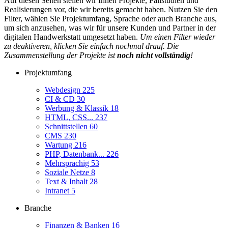
Auf diesen Seiten stellen wir Ihnen Projekte, Fallstudien und
Realisierungen vor, die wir bereits gemacht haben. Nutzen Sie den
Filter, wählen Sie Projektumfang, Sprache oder auch Branche aus,
um sich anzusehen, was wir für unsere Kunden und Partner in der
digitalen Handwerkstatt umgesetzt haben.
Um einen Filter wieder
zu deaktiveren, klicken Sie einfach nochmal drauf. Die
Zusammenstellung der Projekte ist
noch nicht vollständig
!
Projektumfang
Webdesign
225
CI & CD
30
Werbung & Klassik
18
HTML, CSS...
237
Schnittstellen
60
CMS
230
Wartung
216
PHP, Datenbank...
226
Mehrsprachig
53
Soziale Netze
8
Text & Inhalt
28
Intranet
5
Branche
Finanzen & Banken
16