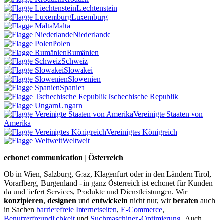
Liechtenstein
Luxemburg
Malta
Niederlande
Polen
Rumänien
Schweiz
Slowakei
Slowenien
Spanien
Tschechische Republik
Ungarn
Vereinigte Staaten von
Amerika
Vereinigtes Königreich
Weltweit
echonet communication | Österreich
Ob in Wien, Salzburg, Graz, Klagenfurt oder in den Ländern Tirol,
Vorarlberg, Burgenland - in ganz Österreich ist echonet für Kunden
da und liefert Services, Produkte und Dienstleistungen. Wir
konzipieren
,
designen
und
entwickeln
nicht nur, wir
beraten
auch
in Sachen
barrierefreie Internetseiten
,
E-Commerce
,
Benutzerfreundlichkeit
und
Suchmaschinen-Optimierung
.
Auch