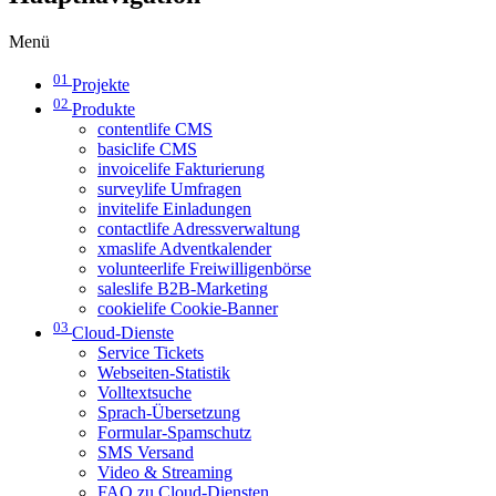
Menü
01
Projekte
02
Produkte
contentlife CMS
basiclife CMS
invoicelife Fakturierung
surveylife Umfragen
invitelife Einladungen
contactlife Adressverwaltung
xmaslife Adventkalender
volunteerlife Freiwilligenbörse
saleslife B2B-Marketing
cookielife Cookie-Banner
03
Cloud-Dienste
Service Tickets
Webseiten-Statistik
Volltextsuche
Sprach-Übersetzung
Formular-Spamschutz
SMS Versand
Video & Streaming
FAQ zu Cloud-Diensten