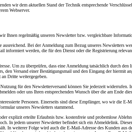
wenden wir dem aktuellen Stand der Technik entsprechende Verschlüss
erem Webserver.
 wir Ihnen regelmäßig unseren Newsletter bzw. vergleichbare Informat
se ausreichend. Bei der Anmeldung zum Bezug unseres Newsletters wer
nformiert werden, die für den Dienst oder die Registrierung relevan
resse. Um zu überprüfen, dass eine Anmeldung tatsächlich durch den In
ters, den Versand einer Bestätigungsmail und den Eingang der hiermit 
 an Dritte weitergegeben.
 Nutzung für den Newsletterversand können Sie jederzeit widerrufen. In
 abmelden oder uns Ihren entsprechenden Wunsch über die am Ende die
eressierte Personen. Einerseits sind diese Empfänger, wo wir die E-Ma
formular unseres Newsletters stammend.
der explizit erteilte Erlaubnis bzw. kostenfreie und probemlose Ableh
 hoch. In jedem unserer Newsletter befindet sich ein Abmeldelink. Dies
ält. In weiterer Folge wird auch die E-Mail-Adresse des Kunden aus de