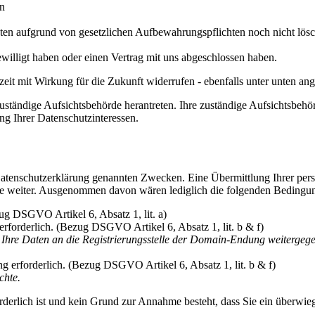
en
aten aufgrund von gesetzlichen Aufbewahrungspflichten noch nicht lös
ewilligt haben oder einen Vertrag mit uns abgeschlossen haben.
erzeit mit Wirkung für die Zukunft widerrufen - ebenfalls unter unten 
uständige Aufsichtsbehörde herantreten. Ihre zuständige Aufsichtsbehö
ng Ihrer Datenschutzinteressen.
Datenschutzerklärung genannten Zwecken. Eine Übermittlung Ihrer per
ritte weiter. Ausgenommen davon wären lediglich die folgenden Bedingu
zug DSGVO Artikel 6, Absatz 1, lit. a)
erforderlich. (Bezug DSGVO Artikel 6, Absatz 1, lit. b & f)
n Ihre Daten an die Registrierungsstelle der Domain-Endung weitergeg
ung erforderlich. (Bezug DSGVO Artikel 6, Absatz 1, lit. b & f)
chte.
orderlich ist und kein Grund zur Annahme besteht, dass Sie ein überwie