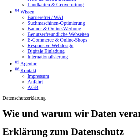
Landkarten & Geoverortung
04
Wissen
Barrierefrei / WAI
Suchmaschinen-Optimierung
Banner & Online-Werbung
Benutzerfreundliche Webseiten
E-Commerce & Online-Shops
Responsive Webdesign
Digitale Einladung
Internationalisierung
05
Agentur
06
Kontakt
Impressum
Anfahrt
AGB
Datenschutzerklärung
Wie und warum wir Daten vera
Erklärung zum Datenschutz