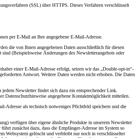
elungsverfahren (SSL) über HTTPS. Dieses Verfahren verschlüsselt
ionen per E-Mail an Ihre angegebene E-Mail-Adresse.
den die von Ihnen angegebenen Daten ausschließlich für diesen
t sind (Beispielsweise Änderungen des Newsletterangebots oder
haber einer E-Mail-Adresse erfolgt, setzen wir das „Double-opt-in“-
angeforderten Antwort. Weitere Daten werden nicht erhoben. Die Daten
 jedem Newsletter findet sich dazu ein entsprechender Link.
ser Datenschutzhinweise angegebene Kontaktmöglichkeit mitteilen.
il-Adresse als technisch notweniges Pfichtfeld speichern und die
nung) verfügen über eigene ähnliche Produkte in unserem Newsletter
er führt zunächst dazu, dass die Empfänger-Adresse im System so
m Websystem gelöscht und verbleibt nur noch in verschlüsselter