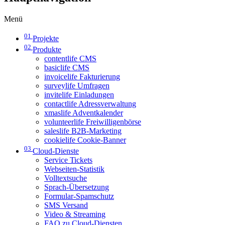
Menü
01
Projekte
02
Produkte
contentlife CMS
basiclife CMS
invoicelife Fakturierung
surveylife Umfragen
invitelife Einladungen
contactlife Adressverwaltung
xmaslife Adventkalender
volunteerlife Freiwilligenbörse
saleslife B2B-Marketing
cookielife Cookie-Banner
03
Cloud-Dienste
Service Tickets
Webseiten-Statistik
Volltextsuche
Sprach-Übersetzung
Formular-Spamschutz
SMS Versand
Video & Streaming
FAQ zu Cloud-Diensten