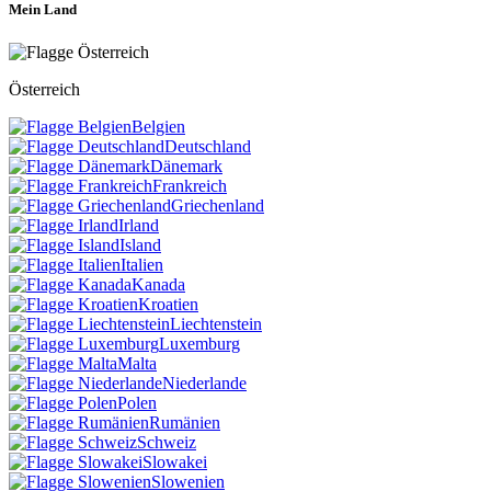
Mein Land
Österreich
Belgien
Deutschland
Dänemark
Frankreich
Griechenland
Irland
Island
Italien
Kanada
Kroatien
Liechtenstein
Luxemburg
Malta
Niederlande
Polen
Rumänien
Schweiz
Slowakei
Slowenien