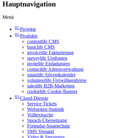
Hauptnavigation
Menü
01
Projekte
02
Produkte
contentlife CMS
basiclife CMS
invoicelife Fakturierung
surveylife Umfragen
invitelife Einladungen
contactlife Adressverwaltung
xmaslife Adventkalender
volunteerlife Freiwilligenbörse
saleslife B2B-Marketing
cookielife Cookie-Banner
03
Cloud-Dienste
Service Tickets
Webseiten-Statistik
Volltextsuche
Sprach-Übersetzung
Formular-Spamschutz
SMS Versand
Video & Streaming