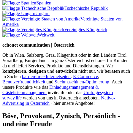
Spanien
Tschechische Republik
Ungarn
Vereinigte Staaten von
Amerika
Vereinigtes Königreich
Weltweit
echonet communication | Österreich
Ob in Wien, Salzburg, Graz, Klagenfurt oder in den Ländern Tirol,
Vorarlberg, Burgenland - in ganz Österreich ist echonet für Kunden
da und liefert Services, Produkte und Dienstleistungen. Wir
konzipieren
,
designen
und
entwickeln
nicht nur, wir
beraten
auch
in Sachen
barrierefreie Internetseiten
,
E-Commerce
,
Benutzerfreundlichkeit
und
Suchmaschinen-Optimierung
.
Auch
unsere Produkte wie das
Einladungsmanagement &
Gästelistenmanagement
invite.life oder das
Umfragesystem
survey.life
werden von uns in Österreich angeboten.
Native-
Advertising in Österreich
- hier unsere Angebote!
Böse, Provokant, Zynisch, Persönlich -
und eine Freude