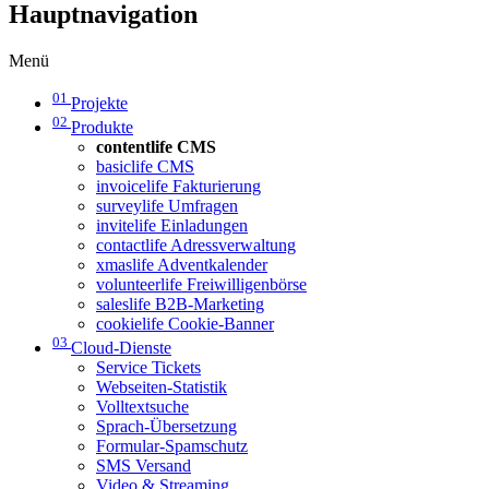
Hauptnavigation
Menü
01
Projekte
02
Produkte
contentlife CMS
basiclife CMS
invoicelife Fakturierung
surveylife Umfragen
invitelife Einladungen
contactlife Adressverwaltung
xmaslife Adventkalender
volunteerlife Freiwilligenbörse
saleslife B2B-Marketing
cookielife Cookie-Banner
03
Cloud-Dienste
Service Tickets
Webseiten-Statistik
Volltextsuche
Sprach-Übersetzung
Formular-Spamschutz
SMS Versand
Video & Streaming