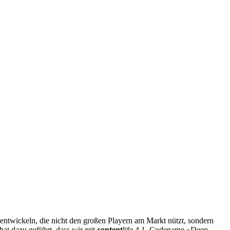
 entwickeln, die nicht den großen Playern am Markt nützt, sondern
at dazu geführt, dass wir mit
content
life 4.1, Codename »Deep