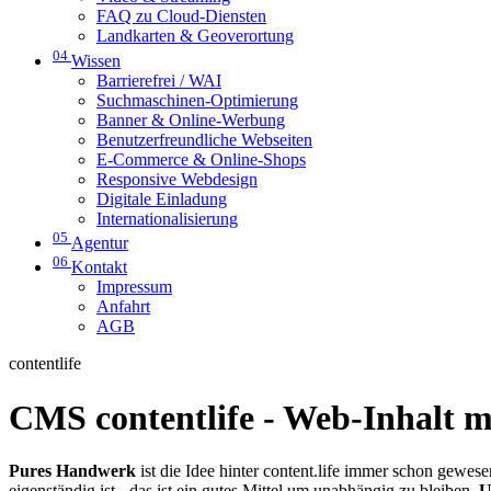
FAQ zu Cloud-Diensten
Landkarten & Geoverortung
04
Wissen
Barrierefrei / WAI
Suchmaschinen-Optimierung
Banner & Online-Werbung
Benutzerfreundliche Webseiten
E-Commerce & Online-Shops
Responsive Webdesign
Digitale Einladung
Internationalisierung
05
Agentur
06
Kontakt
Impressum
Anfahrt
AGB
contentlife
CMS contentlife - Web-Inhalt m
Pures Handwerk
ist die Idee hinter content.life immer schon gewes
eigenständig ist - das ist ein gutes Mittel um unabhängig zu bleiben.
U