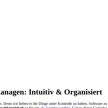
anagen: Intuitiv & Organisiert
en. Denn wir lieben es die Dinge unter Kontrolle zu haben, Software zu
nabhängigkeit
ist für uns als
Agentur wichtig
. Genau dieser Gedanke h