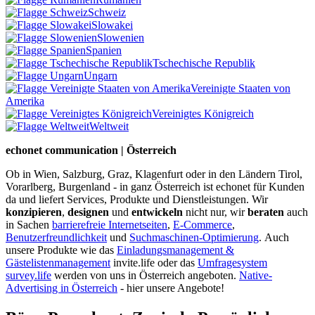
Schweiz
Slowakei
Slowenien
Spanien
Tschechische Republik
Ungarn
Vereinigte Staaten von
Amerika
Vereinigtes Königreich
Weltweit
echonet communication | Österreich
Ob in Wien, Salzburg, Graz, Klagenfurt oder in den Ländern Tirol,
Vorarlberg, Burgenland - in ganz Österreich ist echonet für Kunden
da und liefert Services, Produkte und Dienstleistungen. Wir
konzipieren
,
designen
und
entwickeln
nicht nur, wir
beraten
auch
in Sachen
barrierefreie Internetseiten
,
E-Commerce
,
Benutzerfreundlichkeit
und
Suchmaschinen-Optimierung
.
Auch
unsere Produkte wie das
Einladungsmanagement &
Gästelistenmanagement
invite.life oder das
Umfragesystem
survey.life
werden von uns in Österreich angeboten.
Native-
Advertising in Österreich
- hier unsere Angebote!