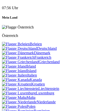
07:56 Uhr
Mein Land
Österreich
Belgien
Deutschland
Dänemark
Frankreich
Griechenland
Irland
Island
Italien
Kanada
Kroatien
Liechtenstein
Luxemburg
Malta
Niederlande
Polen
Rumänien