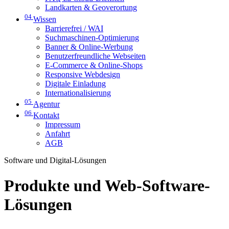
Landkarten & Geoverortung
04
Wissen
Barrierefrei / WAI
Suchmaschinen-Optimierung
Banner & Online-Werbung
Benutzerfreundliche Webseiten
E-Commerce & Online-Shops
Responsive Webdesign
Digitale Einladung
Internationalisierung
05
Agentur
06
Kontakt
Impressum
Anfahrt
AGB
Software und Digital-Lösungen
Produkte und Web-Software-
Lösungen