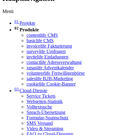
Menü
01
Projekte
02
Produkte
contentlife CMS
basiclife CMS
invoicelife Fakturierung
surveylife Umfragen
invitelife Einladungen
contactlife Adressverwaltung
xmaslife Adventkalender
volunteerlife Freiwilligenbörse
saleslife B2B-Marketing
cookielife Cookie-Banner
03
Cloud-Dienste
Service Tickets
Webseiten-Statistik
Volltextsuche
Sprach-Übersetzung
Formular-Spamschutz
SMS Versand
Video & Streaming
FAQ zu Cloud-Diensten