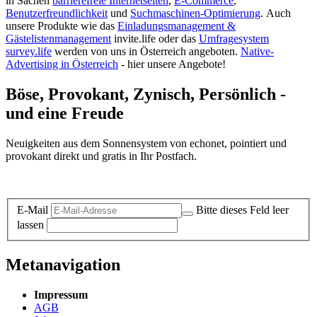
in Sachen
barrierefreie Internetseiten
,
E-Commerce
,
Benutzerfreundlichkeit
und
Suchmaschinen-Optimierung
.
Auch
unsere Produkte wie das
Einladungsmanagement &
Gästelistenmanagement
invite.life oder das
Umfragesystem
survey.life
werden von uns in Österreich angeboten.
Native-
Advertising in Österreich
- hier unsere Angebote!
Böse, Provokant, Zynisch, Persönlich -
und eine Freude
Neuigkeiten aus dem Sonnensystem von echonet, pointiert und
provokant direkt und gratis in Ihr Postfach.
Datenschutz-Information zum Newsletter
E-Mail
Bitte dieses Feld leer
lassen
Metanavigation
Impressum
AGB