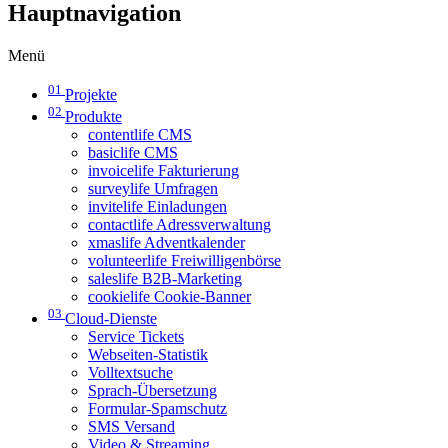
Hauptnavigation
Menü
01
Projekte
02
Produkte
contentlife CMS
basiclife CMS
invoicelife Fakturierung
surveylife Umfragen
invitelife Einladungen
contactlife Adressverwaltung
xmaslife Adventkalender
volunteerlife Freiwilligenbörse
saleslife B2B-Marketing
cookielife Cookie-Banner
03
Cloud-Dienste
Service Tickets
Webseiten-Statistik
Volltextsuche
Sprach-Übersetzung
Formular-Spamschutz
SMS Versand
Video & Streaming