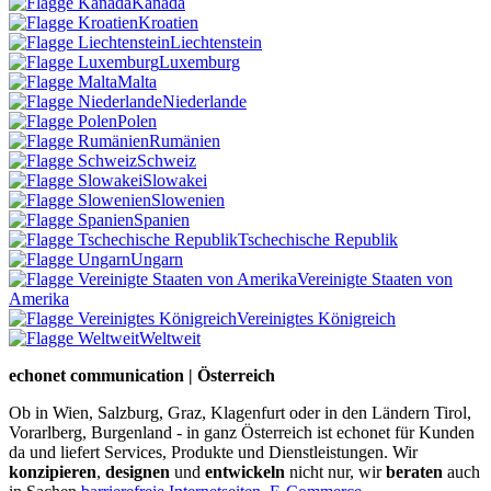
Kanada
Kroatien
Liechtenstein
Luxemburg
Malta
Niederlande
Polen
Rumänien
Schweiz
Slowakei
Slowenien
Spanien
Tschechische Republik
Ungarn
Vereinigte Staaten von
Amerika
Vereinigtes Königreich
Weltweit
echonet communication | Österreich
Ob in Wien, Salzburg, Graz, Klagenfurt oder in den Ländern Tirol,
Vorarlberg, Burgenland - in ganz Österreich ist echonet für Kunden
da und liefert Services, Produkte und Dienstleistungen. Wir
konzipieren
,
designen
und
entwickeln
nicht nur, wir
beraten
auch