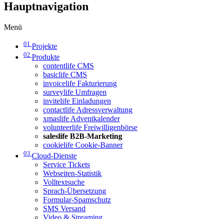
Hauptnavigation
Menü
01
Projekte
02
Produkte
contentlife CMS
basiclife CMS
invoicelife Fakturierung
surveylife Umfragen
invitelife Einladungen
contactlife Adressverwaltung
xmaslife Adventkalender
volunteerlife Freiwilligenbörse
saleslife B2B-Marketing
cookielife Cookie-Banner
03
Cloud-Dienste
Service Tickets
Webseiten-Statistik
Volltextsuche
Sprach-Übersetzung
Formular-Spamschutz
SMS Versand
Video & Streaming