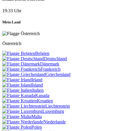
19:33 Uhr
Mein Land
Österreich
Belgien
Deutschland
Dänemark
Frankreich
Griechenland
Irland
Island
Italien
Kanada
Kroatien
Liechtenstein
Luxemburg
Malta
Niederlande
Polen