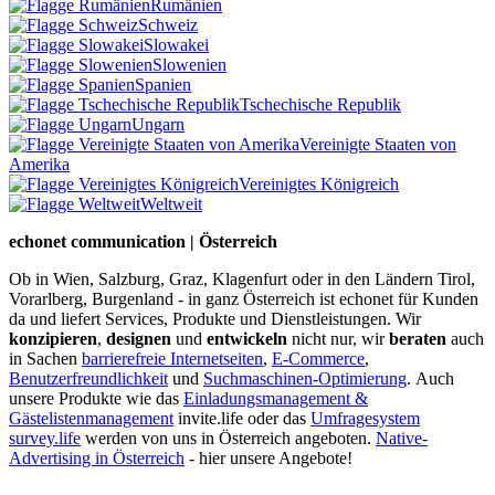
Rumänien
Schweiz
Slowakei
Slowenien
Spanien
Tschechische Republik
Ungarn
Vereinigte Staaten von
Amerika
Vereinigtes Königreich
Weltweit
echonet communication | Österreich
Ob in Wien, Salzburg, Graz, Klagenfurt oder in den Ländern Tirol,
Vorarlberg, Burgenland - in ganz Österreich ist echonet für Kunden
da und liefert Services, Produkte und Dienstleistungen. Wir
konzipieren
,
designen
und
entwickeln
nicht nur, wir
beraten
auch
in Sachen
barrierefreie Internetseiten
,
E-Commerce
,
Benutzerfreundlichkeit
und
Suchmaschinen-Optimierung
.
Auch
unsere Produkte wie das
Einladungsmanagement &
Gästelistenmanagement
invite.life oder das
Umfragesystem
survey.life
werden von uns in Österreich angeboten.
Native-
Advertising in Österreich
- hier unsere Angebote!