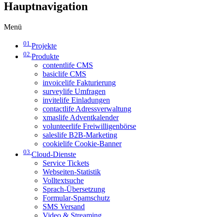
Hauptnavigation
Menü
01
Projekte
02
Produkte
contentlife CMS
basiclife CMS
invoicelife Fakturierung
surveylife Umfragen
invitelife Einladungen
contactlife Adressverwaltung
xmaslife Adventkalender
volunteerlife Freiwilligenbörse
saleslife B2B-Marketing
cookielife Cookie-Banner
03
Cloud-Dienste
Service Tickets
Webseiten-Statistik
Volltextsuche
Sprach-Übersetzung
Formular-Spamschutz
SMS Versand
Video & Streaming