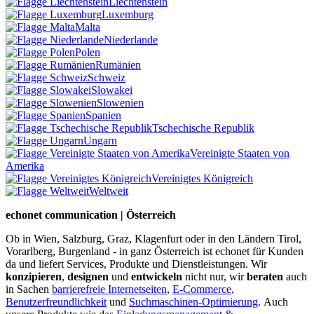
Liechtenstein
Luxemburg
Malta
Niederlande
Polen
Rumänien
Schweiz
Slowakei
Slowenien
Spanien
Tschechische Republik
Ungarn
Vereinigte Staaten von
Amerika
Vereinigtes Königreich
Weltweit
echonet communication | Österreich
Ob in Wien, Salzburg, Graz, Klagenfurt oder in den Ländern Tirol,
Vorarlberg, Burgenland - in ganz Österreich ist echonet für Kunden
da und liefert Services, Produkte und Dienstleistungen. Wir
konzipieren
,
designen
und
entwickeln
nicht nur, wir
beraten
auch
in Sachen
barrierefreie Internetseiten
,
E-Commerce
,
Benutzerfreundlichkeit
und
Suchmaschinen-Optimierung
.
Auch