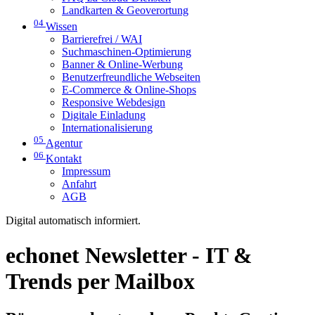
Landkarten & Geoverortung
04
Wissen
Barrierefrei / WAI
Suchmaschinen-Optimierung
Banner & Online-Werbung
Benutzerfreundliche Webseiten
E-Commerce & Online-Shops
Responsive Webdesign
Digitale Einladung
Internationalisierung
05
Agentur
06
Kontakt
Impressum
Anfahrt
AGB
Digital automatisch informiert.
echonet Newsletter - IT &
Trends per Mailbox