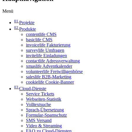
Menü
01
Projekte
02
Produkte
contentlife CMS
basiclife CMS
invoicelife Fakturierung
surveylife Umfragen
invitelife Einladungen
contactlife Adressverwaltung
xmaslife Adventkalender
volunteerlife Freiwilligenbörse
saleslife B2B-Marketing
cookielife Cookie-Banner
03
Cloud-Dienste
Service Tickets
Webseiten-Statistik
Volltextsuche
Sprach-Übersetzung
Formular-Spamschutz
SMS Versand
Video & Streaming
FAQ zu Cloud-Diensten