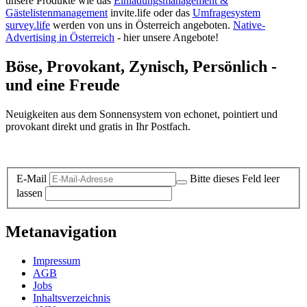
unsere Produkte wie das
Einladungsmanagement &
Gästelistenmanagement
invite.life oder das
Umfragesystem
survey.life
werden von uns in Österreich angeboten.
Native-
Advertising in Österreich
- hier unsere Angebote!
Böse, Provokant, Zynisch, Persönlich -
und eine Freude
Neuigkeiten aus dem Sonnensystem von echonet, pointiert und
provokant direkt und gratis in Ihr Postfach.
Datenschutz-Information zum Newsletter
E-Mail
Bitte dieses Feld leer
lassen
Metanavigation
Impressum
AGB
Jobs
Inhaltsverzeichnis