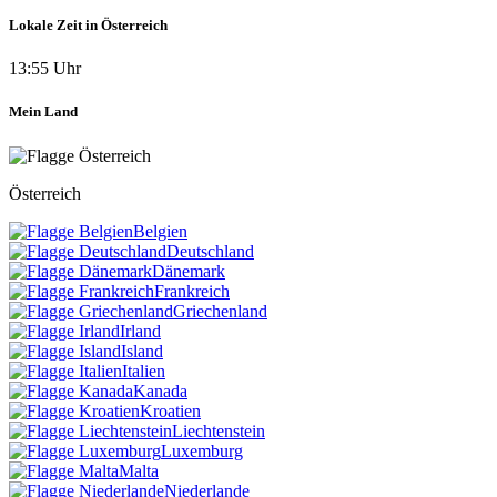
Lokale Zeit in Österreich
13:55 Uhr
Mein Land
Österreich
Belgien
Deutschland
Dänemark
Frankreich
Griechenland
Irland
Island
Italien
Kanada
Kroatien
Liechtenstein
Luxemburg
Malta
Niederlande