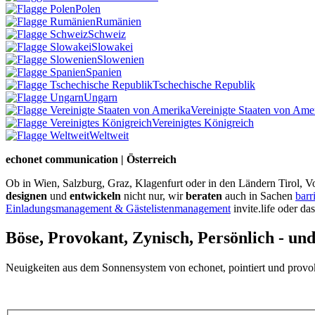
Polen
Rumänien
Schweiz
Slowakei
Slowenien
Spanien
Tschechische Republik
Ungarn
Vereinigte Staaten von Ame
Vereinigtes Königreich
Weltweit
echonet communication | Österreich
Ob in Wien, Salzburg, Graz, Klagenfurt oder in den Ländern Tirol, Vo
designen
und
entwickeln
nicht nur, wir
beraten
auch in Sachen
barr
Einladungsmanagement & Gästelistenmanagement
invite.life oder da
Böse, Provokant, Zynisch, Persönlich - un
Neuigkeiten aus dem Sonnensystem von echonet, pointiert und provokan
Datenschutz-Information zum Newsletter