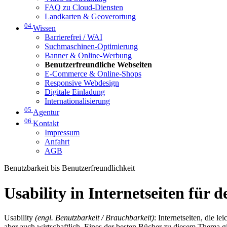
FAQ zu Cloud-Diensten
Landkarten & Geoverortung
04
Wissen
Barrierefrei / WAI
Suchmaschinen-Optimierung
Banner & Online-Werbung
Benutzerfreundliche Webseiten
E-Commerce & Online-Shops
Responsive Webdesign
Digitale Einladung
Internationalisierung
05
Agentur
06
Kontakt
Impressum
Anfahrt
AGB
Benutzbarkeit bis Benutzerfreundlichkeit
Usability in Internetseiten für d
Usability
(engl. Benutzbarkeit / Brauchbarkeit)
: Internetseiten, die l
aber auch wirtschaftlich. Eines der besten Bücher zu diesem Thema gib