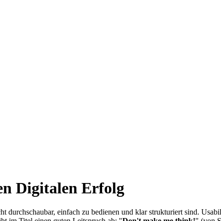
en Digitalen Erfolg
eicht durchschaubar, einfach zu bedienen und klar strukturiert sind. Usa
t im Titel einen guten Leitspruch ab: "
Don't make me think!
" (von 