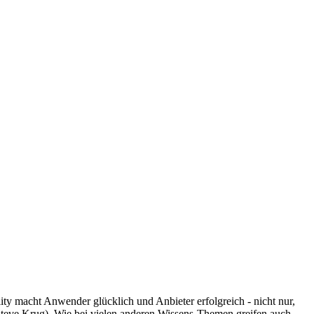
bility macht Anwender glücklich und Anbieter erfolgreich - nicht nur,
Steve Krug). Wie bei vielen anderen Wissens-Themen greifen auch