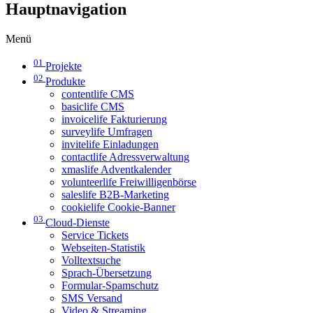
Hauptnavigation
Menü
01
Projekte
02
Produkte
contentlife CMS
basiclife CMS
invoicelife Fakturierung
surveylife Umfragen
invitelife Einladungen
contactlife Adressverwaltung
xmaslife Adventkalender
volunteerlife Freiwilligenbörse
saleslife B2B-Marketing
cookielife Cookie-Banner
03
Cloud-Dienste
Service Tickets
Webseiten-Statistik
Volltextsuche
Sprach-Übersetzung
Formular-Spamschutz
SMS Versand
Video & Streaming