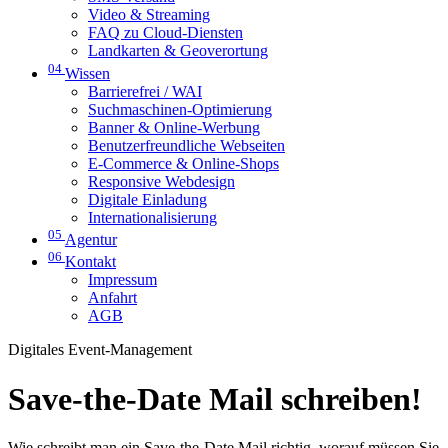
Video & Streaming
FAQ zu Cloud-Diensten
Landkarten & Geoverortung
04
Wissen
Barrierefrei / WAI
Suchmaschinen-Optimierung
Banner & Online-Werbung
Benutzerfreundliche Webseiten
E-Commerce & Online-Shops
Responsive Webdesign
Digitale Einladung
Internationalisierung
05
Agentur
06
Kontakt
Impressum
Anfahrt
AGB
Digitales Event-Management
Save-the-Date Mail schreiben!
Wie schreibt man ein Save-the-Date Mail richtig, worauf müssen Sie