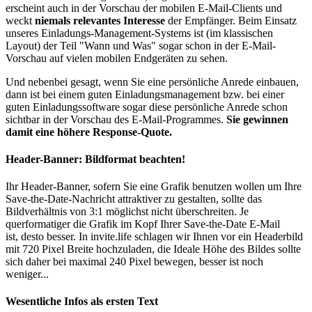
erscheint auch in der Vorschau der mobilen E-Mail-Clients und
weckt
niemals relevantes Interesse
der Empfänger. Beim Einsatz
unseres Einladungs-Management-Systems ist (im klassischen
Layout) der Teil "Wann und Was" sogar schon in der E-Mail-
Vorschau auf vielen mobilen Endgeräten zu sehen.
Und nebenbei gesagt, wenn Sie eine persönliche Anrede einbauen,
dann ist bei einem guten Einladungsmanagement bzw. bei einer
guten Einladungssoftware sogar diese persönliche Anrede schon
sichtbar in der Vorschau des E-Mail-Programmes.
Sie gewinnen
damit eine höhere Response-Quote.
Header-Banner: Bildformat beachten!
Ihr Header-Banner, sofern Sie eine Grafik benutzen wollen um Ihre
Save-the-Date-Nachricht attraktiver zu gestalten, sollte das
Bildverhältnis von 3:1 möglichst nicht überschreiten. Je
querformatiger die Grafik im Kopf Ihrer Save-the-Date E-Mail
ist, desto besser. In invite.life schlagen wir Ihnen vor ein Headerbild
mit 720 Pixel Breite hochzuladen, die Ideale Höhe des Bildes sollte
sich daher bei maximal 240 Pixel bewegen, besser ist noch
weniger...
Wesentliche Infos als ersten Text