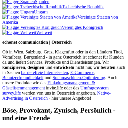
Spanien
Tschechische Republik
Ungarn
Vereinigte Staaten von
Amerika
Vereinigtes Königreich
Weltweit
echonet communication | Österreich
Ob in Wien, Salzburg, Graz, Klagenfurt oder in den Ländern Tirol,
Vorarlberg, Burgenland - in ganz Österreich ist echonet für Kunden
da und liefert Services, Produkte und Dienstleistungen. Wir
konzipieren
,
designen
und
entwickeln
nicht nur, wir
beraten
auch
in Sachen
barrierefreie Internetseiten
,
E-Commerce
,
Benutzerfreundlichkeit
und
Suchmaschinen-Optimierung
.
Auch
unsere Produkte wie das
Einladungsmanagement &
Gästelistenmanagement
invite.life oder das
Umfragesystem
survey.life
werden von uns in Österreich angeboten.
Native-
Advertising in Österreich
- hier unsere Angebote!
Böse, Provokant, Zynisch, Persönlich -
und eine Freude