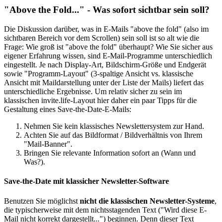
"Above the Fold..." - Was sofort sichtbar sein soll?
Die Diskussion darüber, was in E-Mails "above the fold" (also im
sichtbaren Bereich vor dem Scrollen) sein soll ist so alt wie die
Frage: Wie groß ist "above the fold" überhaupt? Wie Sie sicher aus
eigener Erfahrung wissen, sind E-Mail-Programme unterschiedlich
eingestellt. Je nach Display-Art, Bildschirm-Größe und Endgerät
sowie "Programm-Layout" (3-spaltige Ansicht vs. klassische
Ansicht mit Maildarstellung unter der Liste der Mails) liefert das
unterschiedliche Ergebnisse. Um relativ sicher zu sein im
klassischen invite.life-Layout hier daher ein paar Tipps für die
Gestaltung eines Save-the-Date-E-Mails:
Nehmen Sie kein klassisches Newslettersystem zur Hand.
Achten Sie auf das Bildformat / Bildverhältnis von Ihrem
"Mail-Banner".
Bringen Sie relevante Information sofort an (Wann und
Was?).
Save-the-Date mit klassicher Newsletter-Software
Benutzen Sie möglichst
nicht die klassischen Newsletter-Systeme
,
die typischerweise mit dem nichtsstagenden Text ("Wird diese E-
Mail nicht korrekt dargestellt...") beginnen. Denn dieser Text