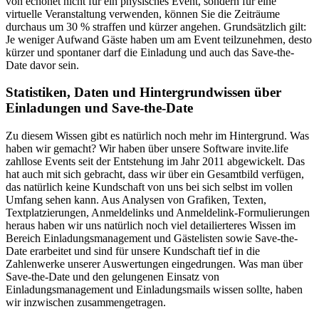
von echonet nicht für ein physisches Event, sondern für eine
virtuelle Veranstaltung verwenden, können Sie die Zeiträume
durchaus um 30 % straffen und kürzer angehen. Grundsätzlich gilt:
Je weniger Aufwand Gäste haben um am Event teilzunehmen, desto
kürzer und spontaner darf die Einladung und auch das Save-the-
Date davor sein.
Statistiken, Daten und Hintergrundwissen über
Einladungen und Save-the-Date
Zu diesem Wissen gibt es natürlich noch mehr im Hintergrund. Was
haben wir gemacht? Wir haben über unsere Software invite.life
zahllose Events seit der Entstehung im Jahr 2011 abgewickelt. Das
hat auch mit sich gebracht, dass wir über ein Gesamtbild verfügen,
das natürlich keine Kundschaft von uns bei sich selbst im vollen
Umfang sehen kann. Aus Analysen von Grafiken, Texten,
Textplatzierungen, Anmeldelinks und Anmeldelink-Formulierungen
heraus haben wir uns natürlich noch viel detailierteres Wissen im
Bereich Einladungsmanagement und Gästelisten sowie Save-the-
Date erarbeitet und sind für unsere Kundschaft tief in die
Zahlenwerke unserer Auswertungen eingedrungen. Was man über
Save-the-Date und den gelungenen Einsatz von
Einladungsmanagement und Einladungsmails wissen sollte, haben
wir inzwischen zusammengetragen.