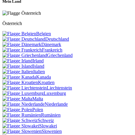
Mein Land
Österreich
Belgien
Deutschland
Dänemark
Frankreich
Griechenland
Irland
Island
Italien
Kanada
Kroatien
Liechtenstein
Luxemburg
Malta
Niederlande
Polen
Rumänien
Schweiz
Slowakei
Slowenien