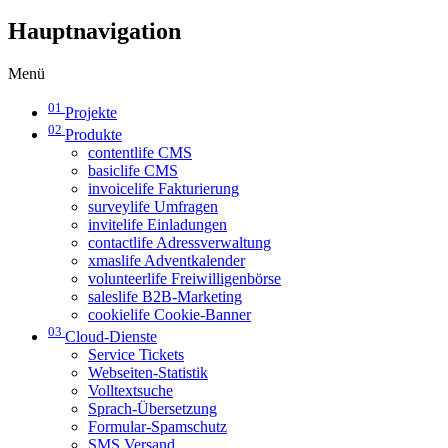
Hauptnavigation
Menü
01
Projekte
02
Produkte
contentlife CMS
basiclife CMS
invoicelife Fakturierung
surveylife Umfragen
invitelife Einladungen
contactlife Adressverwaltung
xmaslife Adventkalender
volunteerlife Freiwilligenbörse
saleslife B2B-Marketing
cookielife Cookie-Banner
03
Cloud-Dienste
Service Tickets
Webseiten-Statistik
Volltextsuche
Sprach-Übersetzung
Formular-Spamschutz
SMS Versand