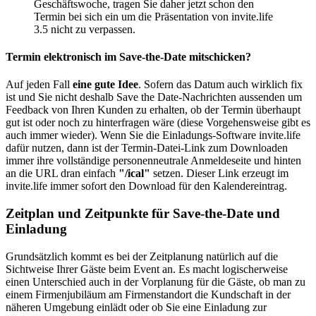
Geschäftswoche, tragen Sie daher jetzt schon den
Termin bei sich ein um die Präsentation von invite.life
3.5 nicht zu verpassen.
Termin elektronisch im Save-the-Date mitschicken?
Auf jeden Fall
eine gute Idee
. Sofern das Datum auch wirklich fix
ist und Sie nicht deshalb Save the Date-Nachrichten aussenden um
Feedback von Ihren Kunden zu erhalten, ob der Termin überhaupt
gut ist oder noch zu hinterfragen wäre (diese Vorgehensweise gibt es
auch immer wieder). Wenn Sie die Einladungs-Software invite.life
dafür nutzen, dann ist der Termin-Datei-Link zum Downloaden
immer ihre vollständige personenneutrale Anmeldeseite und hinten
an die URL dran einfach
"/ical"
setzen. Dieser Link erzeugt im
invite.life immer sofort den Download für den Kalendereintrag.
Zeitplan und Zeitpunkte für Save-the-Date und
Einladung
Grundsätzlich kommt es bei der Zeitplanung natürlich auf die
Sichtweise Ihrer Gäste beim Event an. Es macht logischerweise
einen Unterschied auch in der Vorplanung für die Gäste, ob man zu
einem Firmenjubiläum am Firmenstandort die Kundschaft in der
näheren Umgebung einlädt oder ob Sie eine Einladung zur