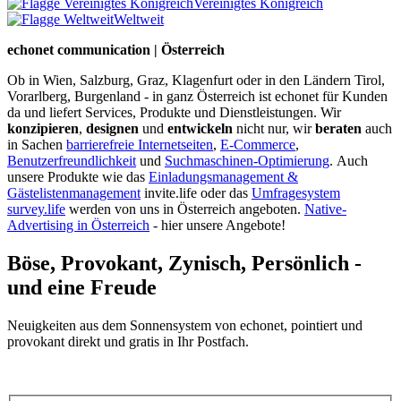
Vereinigtes Königreich
Weltweit
echonet communication | Österreich
Ob in Wien, Salzburg, Graz, Klagenfurt oder in den Ländern Tirol,
Vorarlberg, Burgenland - in ganz Österreich ist echonet für Kunden
da und liefert Services, Produkte und Dienstleistungen. Wir
konzipieren
,
designen
und
entwickeln
nicht nur, wir
beraten
auch
in Sachen
barrierefreie Internetseiten
,
E-Commerce
,
Benutzerfreundlichkeit
und
Suchmaschinen-Optimierung
.
Auch
unsere Produkte wie das
Einladungsmanagement &
Gästelistenmanagement
invite.life oder das
Umfragesystem
survey.life
werden von uns in Österreich angeboten.
Native-
Advertising in Österreich
- hier unsere Angebote!
Böse, Provokant, Zynisch, Persönlich -
und eine Freude
Neuigkeiten aus dem Sonnensystem von echonet, pointiert und
provokant direkt und gratis in Ihr Postfach.
Datenschutz-Information zum Newsletter