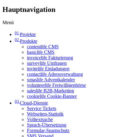
Hauptnavigation
Menü
01
Projekte
02
Produkte
contentlife CMS
basiclife CMS
invoicelife Fakturierung
surveylife Umfragen
invitelife Einladungen
contactlife Adressverwaltung
xmaslife Adventkalender
volunteerlife Freiwilligenbörse
saleslife B2B-Marketing
cookielife Cookie-Banner
03
Cloud-Dienste
Service Tickets
Webseiten-Statistik
Volltextsuche
Sprach-Übersetzung
Formular-Spamschutz
SMS Versand