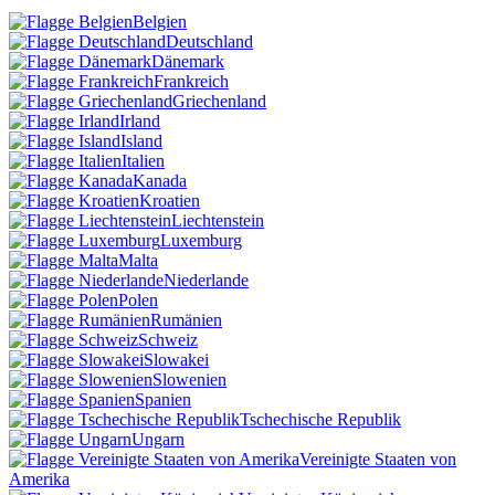
Belgien
Deutschland
Dänemark
Frankreich
Griechenland
Irland
Island
Italien
Kanada
Kroatien
Liechtenstein
Luxemburg
Malta
Niederlande
Polen
Rumänien
Schweiz
Slowakei
Slowenien
Spanien
Tschechische Republik
Ungarn
Vereinigte Staaten von
Amerika