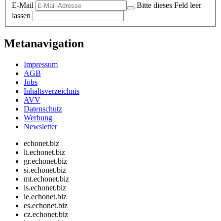
E-Mail
Bitte dieses Feld leer
lassen
Metanavigation
Impressum
AGB
Jobs
Inhaltsverzeichnis
AVV
Datenschutz
Werbung
Newsletter
echonet.biz
li.echonet.biz
gr.echonet.biz
si.echonet.biz
mt.echonet.biz
is.echonet.biz
ie.echonet.biz
es.echonet.biz
cz.echonet.biz