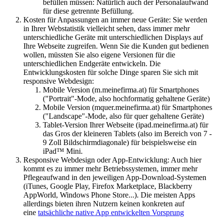
befüllen müssen: Natürlich auch der Personalaufwand
für diese getrennte Befüllung.
Kosten für Anpassungen an immer neue Geräte: Sie werden
in Ihrer Webstatistik vielleicht sehen, dass immer mehr
unterschiedliche Geräte mit unterschiedlichen Displays auf
Ihre Webseite zugreifen. Wenn Sie die Kunden gut bedienen
wollen, müssten Sie also eigene Versionen für die
unterschiedlichen Endgeräte entwickeln. Die
Entwicklungskosten für solche Dinge sparen Sie sich mit
responsive Webdesign:
Mobile Version (m.meinefirma.at) für Smartphones
("Portrait"-Mode, also hochformatig gehaltene Geräte)
Mobile Version (mquer.meinefirma.at) für Smartphones
("Landscape"-Mode, also für quer gehaltene Geräte)
Tablet-Version Ihrer Webseite (ipad.meinefirma.at) für
das Gros der kleineren Tablets (also im Bereich von 7 -
9 Zoll Bildschirmdiagonale) für beispielsweise ein
iPad™ Mini.
Responsive Webdesign oder App-Entwicklung: Auch hier
kommt es zu immer mehr Betriebssystemen, immer mehr
Pflegeaufwand in den jeweiligen App-Download-Systemen
(iTunes, Google Play, Firefox Marketplace, Blackberry
AppWorld, Windows Phone Store...). Die meisten Apps
allerdings bieten ihren Nutzern keinen konkreten auf
eine
tatsächliche native App entwickelten Vorsprung