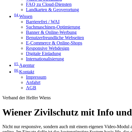
FAQ zu Cloud-Diensten
Landkarten & Geoverortung
04
Wissen
Barrierefrei / WAI
Suchmaschinen-Optimierung
Banner & Online-Werbung
Benutzerfreundliche Webseiten
E-Commerce & Online-Shops
Responsive Webdesign
Digitale Einladung
Internationalisierung
05
Agentur
06
Kontakt
Impressum
Anfahrt
AGB
Verband der Helfer Wiens
Wiener Zivilschutz mit Info un
Nicht nur responsive, sondern auch mit einem eigenen Video-Modul au
online. Im Einsatz dafür ist das kostengünstige System basic.life, da