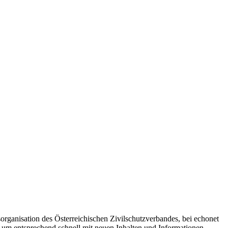
organisation des Österreichischen Zivilschutzverbandes, bei echonet
ist um entsprechend schnell mit neuen Inhalten und Informationen