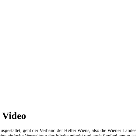
d Video
sgestattet, geht der Verband der Helfer Wiens, also die Wiener Landes
s eine einfache Verwaltung der Inhalte erlaubt und auch flexibel genug 