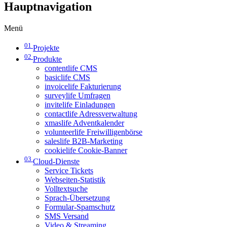
Hauptnavigation
Menü
01
Projekte
02
Produkte
contentlife CMS
basiclife CMS
invoicelife Fakturierung
surveylife Umfragen
invitelife Einladungen
contactlife Adressverwaltung
xmaslife Adventkalender
volunteerlife Freiwilligenbörse
saleslife B2B-Marketing
cookielife Cookie-Banner
03
Cloud-Dienste
Service Tickets
Webseiten-Statistik
Volltextsuche
Sprach-Übersetzung
Formular-Spamschutz
SMS Versand
Video & Streaming