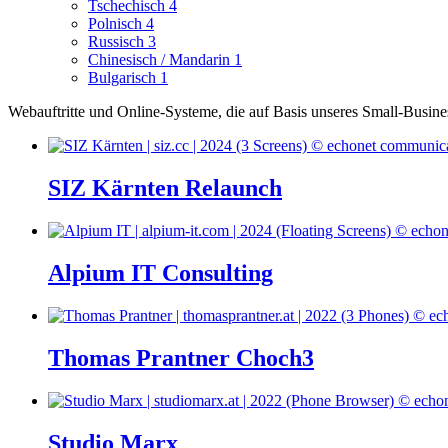
Tschechisch
4
Polnisch
4
Russisch
3
Chinesisch / Mandarin
1
Bulgarisch
1
Webauftritte und Online-Systeme, die auf Basis unseres Small-Busin
SIZ Kärnten Relaunch
Alpium IT Consulting
Thomas Prantner Choch3
Studio Marx