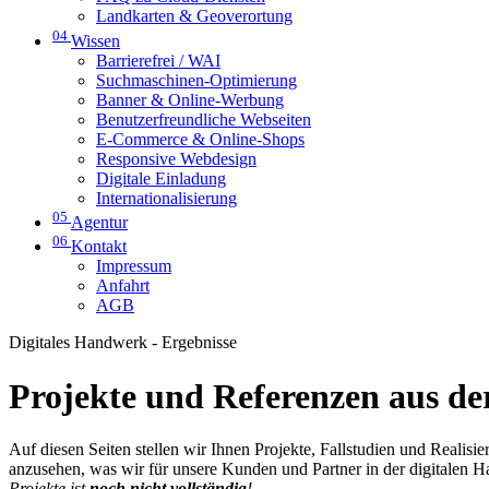
Landkarten & Geoverortung
04
Wissen
Barrierefrei / WAI
Suchmaschinen-Optimierung
Banner & Online-Werbung
Benutzerfreundliche Webseiten
E-Commerce & Online-Shops
Responsive Webdesign
Digitale Einladung
Internationalisierung
05
Agentur
06
Kontakt
Impressum
Anfahrt
AGB
Digitales Handwerk - Ergebnisse
Projekte und Referenzen aus der
Auf diesen Seiten stellen wir Ihnen Projekte, Fallstudien und Realis
anzusehen, was wir für unsere Kunden und Partner in der digitalen 
Projekte ist
noch nicht vollständig
!