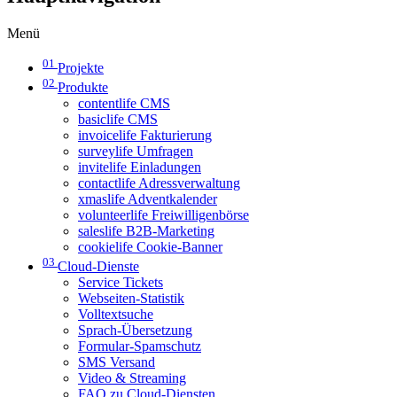
Menü
01
Projekte
02
Produkte
contentlife CMS
basiclife CMS
invoicelife Fakturierung
surveylife Umfragen
invitelife Einladungen
contactlife Adressverwaltung
xmaslife Adventkalender
volunteerlife Freiwilligenbörse
saleslife B2B-Marketing
cookielife Cookie-Banner
03
Cloud-Dienste
Service Tickets
Webseiten-Statistik
Volltextsuche
Sprach-Übersetzung
Formular-Spamschutz
SMS Versand
Video & Streaming
FAQ zu Cloud-Diensten