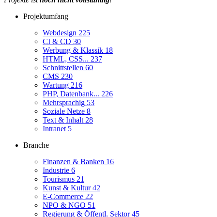
Projektumfang
Webdesign
225
CI & CD
30
Werbung & Klassik
18
HTML, CSS...
237
Schnittstellen
60
CMS
230
Wartung
216
PHP, Datenbank...
226
Mehrsprachig
53
Soziale Netze
8
Text & Inhalt
28
Intranet
5
Branche
Finanzen & Banken
16
Industrie
6
Tourismus
21
Kunst & Kultur
42
E-Commerce
22
NPO & NGO
51
Regierung & Öffentl. Sektor
45