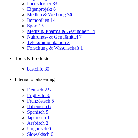
Dienstleister
33
Eigenprojekt
6
Medien & Werbung
36
Immobilien
14
Sport
15
Medizin, Pharma & Gesundheit
14
Nahrungs- & Genußmittel
7
Telekommunikation
3
Forschung & Wissenschaft
1
Tools & Produkte
basiclife
30
Internationalisierung
Deutsch
222
Englisch
56
Französisch
5
Italienisch
6
Spanisch
5
Japanisch
1
Arabisch
2
Ungarisch
6
Slowakisch
6