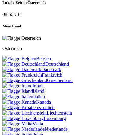
Lokale Zeit in Österreich
08:56 Uhr
Mein Land
Österreich
Belgien
Deutschland
Dänemark
Frankreich
Griechenland
Irland
Island
Italien
Kanada
Kroatien
Liechtenstein
Luxemburg
Malta
Niederlande
Polen