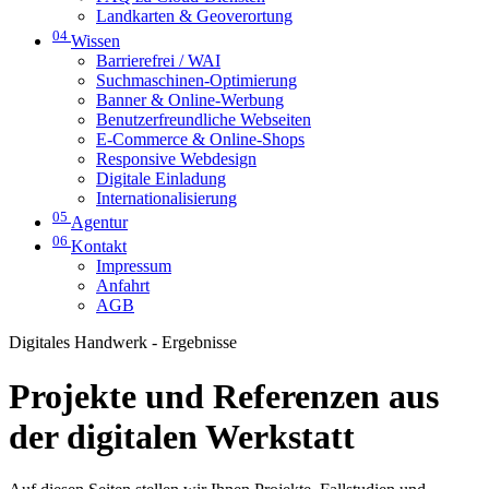
Landkarten & Geoverortung
04
Wissen
Barrierefrei / WAI
Suchmaschinen-Optimierung
Banner & Online-Werbung
Benutzerfreundliche Webseiten
E-Commerce & Online-Shops
Responsive Webdesign
Digitale Einladung
Internationalisierung
05
Agentur
06
Kontakt
Impressum
Anfahrt
AGB
Digitales Handwerk - Ergebnisse
Projekte und Referenzen aus
der digitalen Werkstatt