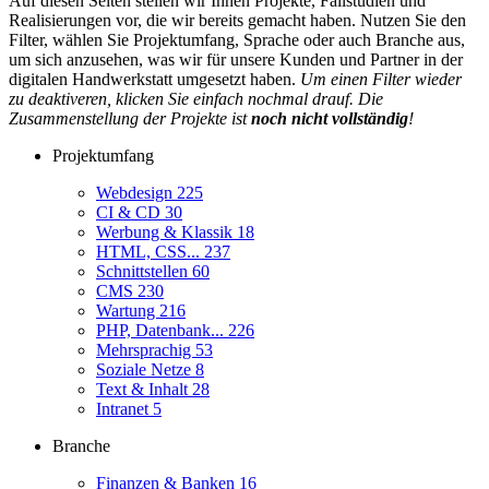
Auf diesen Seiten stellen wir Ihnen Projekte, Fallstudien und
Realisierungen vor, die wir bereits gemacht haben. Nutzen Sie den
Filter, wählen Sie Projektumfang, Sprache oder auch Branche aus,
um sich anzusehen, was wir für unsere Kunden und Partner in der
digitalen Handwerkstatt umgesetzt haben.
Um einen Filter wieder
zu deaktiveren, klicken Sie einfach nochmal drauf. Die
Zusammenstellung der Projekte ist
noch nicht vollständig
!
Projektumfang
Webdesign
225
CI & CD
30
Werbung & Klassik
18
HTML, CSS...
237
Schnittstellen
60
CMS
230
Wartung
216
PHP, Datenbank...
226
Mehrsprachig
53
Soziale Netze
8
Text & Inhalt
28
Intranet
5
Branche
Finanzen & Banken
16