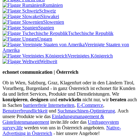
Rumänien
Schweiz
Slowakei
Slowenien
Spanien
Tschechische Republik
Ungarn
Vereinigte Staaten von
Amerika
Vereinigtes Königreich
Weltweit
echonet communication | Österreich
Ob in Wien, Salzburg, Graz, Klagenfurt oder in den Ländern Tirol,
Vorarlberg, Burgenland - in ganz Österreich ist echonet für Kunden
da und liefert Services, Produkte und Dienstleistungen. Wir
konzipieren
,
designen
und
entwickeln
nicht nur, wir
beraten
auch
in Sachen
barrierefreie Internetseiten
,
E-Commerce
,
Benutzerfreundlichkeit
und
Suchmaschinen-Optimierung
.
Auch
unsere Produkte wie das
Einladungsmanagement &
Gästelistenmanagement
invite.life oder das
Umfragesystem
survey.life
werden von uns in Österreich angeboten.
Native-
Advertising in Österreich
- hier unsere Angebote!