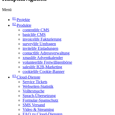
Menü
01
Projekte
02
Produkte
contentlife CMS
basiclife CMS
invoicelife Fakturierung
surveylife Umfragen
invitelife Einladungen
contactlife Adressverwaltung
xmaslife Adventkalender
volunteerlife Freiwilligenbörse
saleslife B2B-Marketing
cookielife Cookie-Banner
03
Cloud-Dienste
Service Tickets
Webseiten-Statistik
Volltextsuche
Sprach-Übersetzung
Formular-Spamschutz
SMS Versand
Video & Streaming
FAQ zu Cloud-Diensten