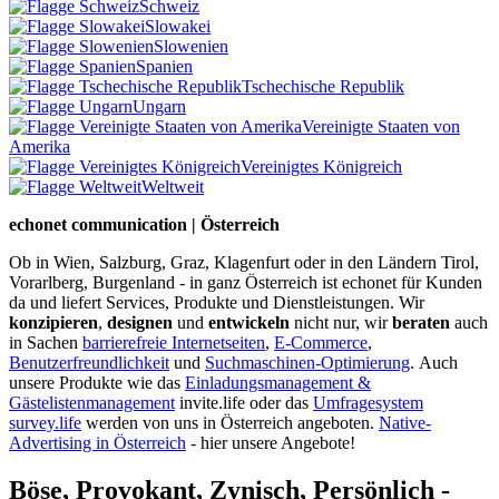
Schweiz
Slowakei
Slowenien
Spanien
Tschechische Republik
Ungarn
Vereinigte Staaten von
Amerika
Vereinigtes Königreich
Weltweit
echonet communication | Österreich
Ob in Wien, Salzburg, Graz, Klagenfurt oder in den Ländern Tirol,
Vorarlberg, Burgenland - in ganz Österreich ist echonet für Kunden
da und liefert Services, Produkte und Dienstleistungen. Wir
konzipieren
,
designen
und
entwickeln
nicht nur, wir
beraten
auch
in Sachen
barrierefreie Internetseiten
,
E-Commerce
,
Benutzerfreundlichkeit
und
Suchmaschinen-Optimierung
.
Auch
unsere Produkte wie das
Einladungsmanagement &
Gästelistenmanagement
invite.life oder das
Umfragesystem
survey.life
werden von uns in Österreich angeboten.
Native-
Advertising in Österreich
- hier unsere Angebote!
Böse, Provokant, Zynisch, Persönlich -