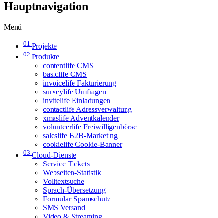
Hauptnavigation
Menü
01
Projekte
02
Produkte
contentlife CMS
basiclife CMS
invoicelife Fakturierung
surveylife Umfragen
invitelife Einladungen
contactlife Adressverwaltung
xmaslife Adventkalender
volunteerlife Freiwilligenbörse
saleslife B2B-Marketing
cookielife Cookie-Banner
03
Cloud-Dienste
Service Tickets
Webseiten-Statistik
Volltextsuche
Sprach-Übersetzung
Formular-Spamschutz
SMS Versand
Video & Streaming