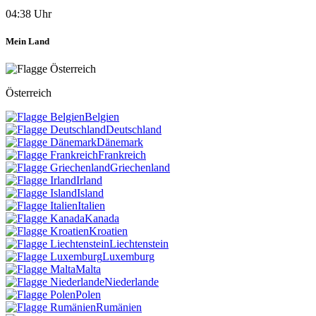
04:38 Uhr
Mein Land
Österreich
Belgien
Deutschland
Dänemark
Frankreich
Griechenland
Irland
Island
Italien
Kanada
Kroatien
Liechtenstein
Luxemburg
Malta
Niederlande
Polen
Rumänien