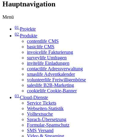
Hauptnavigation
Menü
01
Projekte
02
Produkte
contentlife CMS
basiclife CMS
invoicelife Fakturierung
surveylife Umfragen
invitelife Einladungen
contactlife Adressverwaltung
xmaslife Adventkalender
volunteerlife Freiwilligenbörse
saleslife B2B-Marketing
cookielife Cookie-Banner
03
Cloud-Dienste
Service Tickets
Webseiten-Statistik
Volltextsuche
Sprach-Übersetzung
Formular-Spamschutz
SMS Versand
Video & Streaming