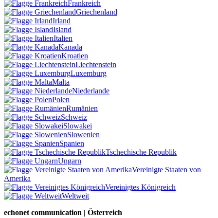
Frankreich
Griechenland
Irland
Island
Italien
Kanada
Kroatien
Liechtenstein
Luxemburg
Malta
Niederlande
Polen
Rumänien
Schweiz
Slowakei
Slowenien
Spanien
Tschechische Republik
Ungarn
Vereinigte Staaten von
Amerika
Vereinigtes Königreich
Weltweit
echonet communication | Österreich