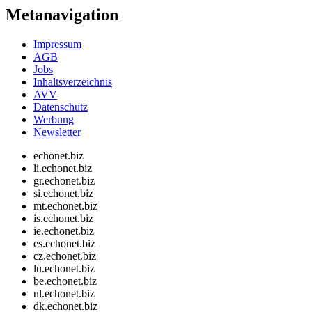
Metanavigation
Impressum
AGB
Jobs
Inhaltsverzeichnis
AVV
Datenschutz
Werbung
Newsletter
echonet.biz
li.echonet.biz
gr.echonet.biz
si.echonet.biz
mt.echonet.biz
is.echonet.biz
ie.echonet.biz
es.echonet.biz
cz.echonet.biz
lu.echonet.biz
be.echonet.biz
nl.echonet.biz
dk.echonet.biz