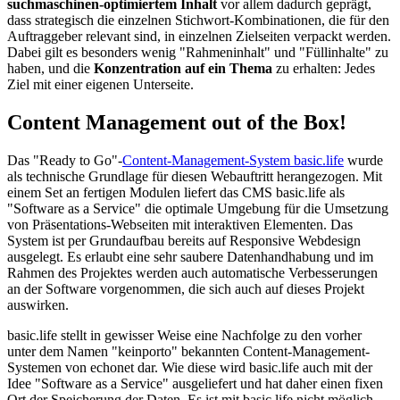
suchmaschinen-optimiertem Inhalt
vor allem dadurch geprägt,
dass strategisch die einzelnen Stichwort-Kombinationen, die für den
Auftraggeber relevant sind, in einzelnen Zielseiten verpackt werden.
Dabei gilt es besonders wenig "Rahmeninhalt" und "Füllinhalte" zu
haben, und die
Konzentration auf ein Thema
zu erhalten: Jedes
Ziel mit einer eigenen Unterseite.
Content Management out of the Box!
Das "Ready to Go"-
Content-Management-System basic.life
wurde
als technische Grundlage für diesen Webauftritt herangezogen. Mit
einem Set an fertigen Modulen liefert das CMS basic.life als
"Software as a Service" die optimale Umgebung für die Umsetzung
von Präsentations-Webseiten mit interaktiven Elementen. Das
System ist per Grundaufbau bereits auf Responsive Webdesign
ausgelegt. Es erlaubt eine sehr saubere Datenhandhabung und im
Rahmen des Projektes werden auch automatische Verbesserungen
an der Software vorgenommen, die sich auch auf dieses Projekt
auswirken.
basic.life stellt in gewisser Weise eine Nachfolge zu den vorher
unter dem Namen "keinporto" bekannten Content-Management-
Systemen von echonet dar. Wie diese wird basic.life auch mit der
Idee "Software as a Service" ausgeliefert und hat daher einen fixen
Ort der Speicherung der Daten. Es ist mit basic.life nicht möglich