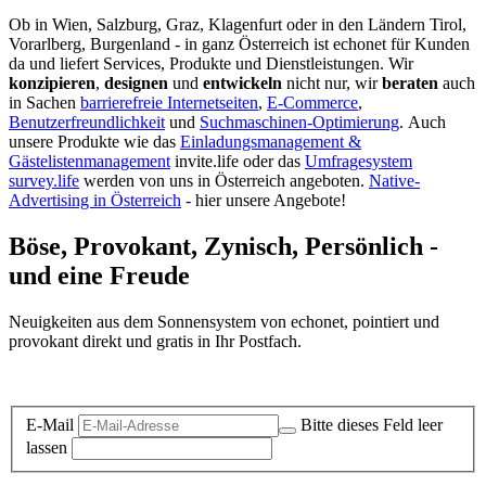
Ob in Wien, Salzburg, Graz, Klagenfurt oder in den Ländern Tirol,
Vorarlberg, Burgenland - in ganz Österreich ist echonet für Kunden
da und liefert Services, Produkte und Dienstleistungen. Wir
konzipieren
,
designen
und
entwickeln
nicht nur, wir
beraten
auch
in Sachen
barrierefreie Internetseiten
,
E-Commerce
,
Benutzerfreundlichkeit
und
Suchmaschinen-Optimierung
.
Auch
unsere Produkte wie das
Einladungsmanagement &
Gästelistenmanagement
invite.life oder das
Umfragesystem
survey.life
werden von uns in Österreich angeboten.
Native-
Advertising in Österreich
- hier unsere Angebote!
Böse, Provokant, Zynisch, Persönlich -
und eine Freude
Neuigkeiten aus dem Sonnensystem von echonet, pointiert und
provokant direkt und gratis in Ihr Postfach.
Datenschutz-Information zum Newsletter
E-Mail
Bitte dieses Feld leer
lassen