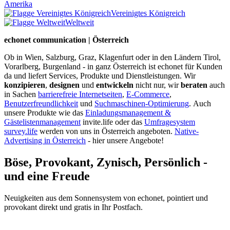
Amerika
Vereinigtes Königreich
Weltweit
echonet communication | Österreich
Ob in Wien, Salzburg, Graz, Klagenfurt oder in den Ländern Tirol,
Vorarlberg, Burgenland - in ganz Österreich ist echonet für Kunden
da und liefert Services, Produkte und Dienstleistungen. Wir
konzipieren
,
designen
und
entwickeln
nicht nur, wir
beraten
auch
in Sachen
barrierefreie Internetseiten
,
E-Commerce
,
Benutzerfreundlichkeit
und
Suchmaschinen-Optimierung
.
Auch
unsere Produkte wie das
Einladungsmanagement &
Gästelistenmanagement
invite.life oder das
Umfragesystem
survey.life
werden von uns in Österreich angeboten.
Native-
Advertising in Österreich
- hier unsere Angebote!
Böse, Provokant, Zynisch, Persönlich -
und eine Freude
Neuigkeiten aus dem Sonnensystem von echonet, pointiert und
provokant direkt und gratis in Ihr Postfach.
Datenschutz-Information zum Newsletter