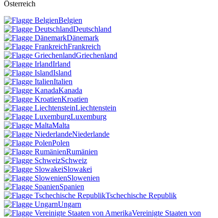
Österreich
Belgien
Deutschland
Dänemark
Frankreich
Griechenland
Irland
Island
Italien
Kanada
Kroatien
Liechtenstein
Luxemburg
Malta
Niederlande
Polen
Rumänien
Schweiz
Slowakei
Slowenien
Spanien
Tschechische Republik
Ungarn
Vereinigte Staaten von