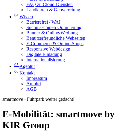
FAQ zu Cloud-Diensten
Landkarten & Geoverortung
04
Wissen
Barrierefrei / WAI
Suchmaschinen-Optimierung
Banner & Online-Werbung
Benutzerfreundliche Webseiten
E-Commerce & Online-Shops
Responsive Webdesign
Digitale Einladung
Internationalisierung
05
Agentur
06
Kontakt
Impressum
Anfahrt
AGB
smartmove - Fuhrpark weiter gedacht!
E-Mobilität: smartmove by
KIR Group