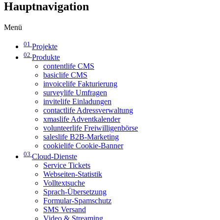
Hauptnavigation
Menü
01
Projekte
02
Produkte
contentlife CMS
basiclife CMS
invoicelife Fakturierung
surveylife Umfragen
invitelife Einladungen
contactlife Adressverwaltung
xmaslife Adventkalender
volunteerlife Freiwilligenbörse
saleslife B2B-Marketing
cookielife Cookie-Banner
03
Cloud-Dienste
Service Tickets
Webseiten-Statistik
Volltextsuche
Sprach-Übersetzung
Formular-Spamschutz
SMS Versand
Video & Streaming