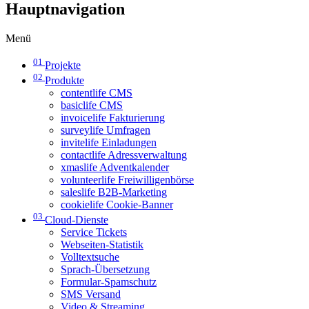
Hauptnavigation
Menü
01
Projekte
02
Produkte
contentlife CMS
basiclife CMS
invoicelife Fakturierung
surveylife Umfragen
invitelife Einladungen
contactlife Adressverwaltung
xmaslife Adventkalender
volunteerlife Freiwilligenbörse
saleslife B2B-Marketing
cookielife Cookie-Banner
03
Cloud-Dienste
Service Tickets
Webseiten-Statistik
Volltextsuche
Sprach-Übersetzung
Formular-Spamschutz
SMS Versand
Video & Streaming