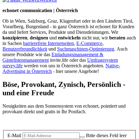
echonet communication | Österreich
Ob in Wien, Salzburg, Graz, Klagenfurt oder in den Ländern Tirol,
Vorarlberg, Burgenland - in ganz Österreich ist echonet für Kunden
da und liefert Services, Produkte und Dienstleistungen. Wir
konzipieren
,
designen
und
entwickeln
nicht nur, wir
beraten
auch
in Sachen
barrierefreie Internetseiten
,
E-Commerce
,
Benutzerfreundlichkeit
und
Suchmaschinen-Optimierung
.
Auch
unsere Produkte wie das
Einladungsmanagement &
Gästelistenmanagement
invite.life oder das
Umfragesystem
survey.life
werden von uns in Österreich angeboten.
Native-
Advertising in Österreich
- hier unsere Angebote!
Böse, Provokant, Zynisch, Persönlich -
und eine Freude
Neuigkeiten aus dem Sonnensystem von echonet, pointiert und
provokant direkt und gratis in Ihr Postfach.
Datenschutz-Information zum Newsletter
E-Mail
Bitte dieses Feld leer