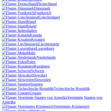
Deutschland
Dänemark
Frankreich
Griechenland
Irland
Island
Italien
Kanada
Kroatien
Liechtenstein
Luxemburg
Malta
Niederlande
Polen
Rumänien
Schweiz
Slowakei
Slowenien
Spanien
Tschechische Republik
Ungarn
Vereinigte Staaten von
Amerika
Vereinigtes Königreich
Weltweit