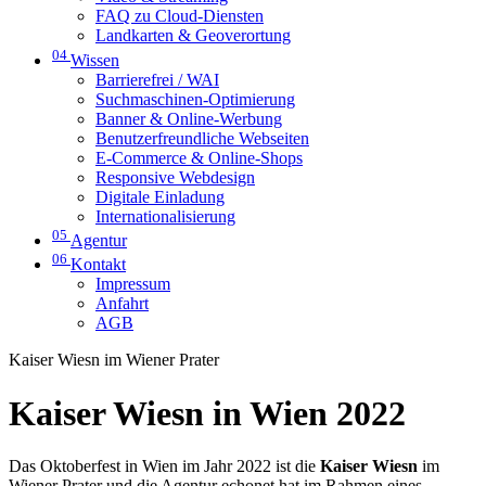
FAQ zu Cloud-Diensten
Landkarten & Geoverortung
04
Wissen
Barrierefrei / WAI
Suchmaschinen-Optimierung
Banner & Online-Werbung
Benutzerfreundliche Webseiten
E-Commerce & Online-Shops
Responsive Webdesign
Digitale Einladung
Internationalisierung
05
Agentur
06
Kontakt
Impressum
Anfahrt
AGB
Kaiser Wiesn im Wiener Prater
Kaiser Wiesn in Wien 2022
Das Oktoberfest in Wien im Jahr 2022 ist die
Kaiser Wiesn
im
Wiener Prater und die Agentur echonet hat im Rahmen eines