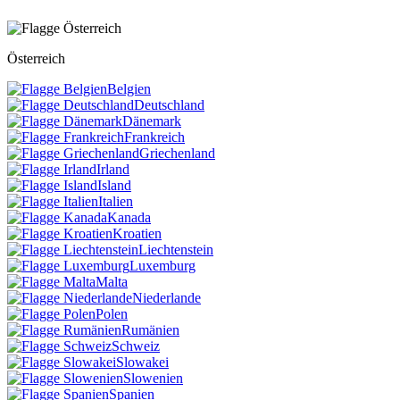
Österreich
Belgien
Deutschland
Dänemark
Frankreich
Griechenland
Irland
Island
Italien
Kanada
Kroatien
Liechtenstein
Luxemburg
Malta
Niederlande
Polen
Rumänien
Schweiz
Slowakei
Slowenien
Spanien