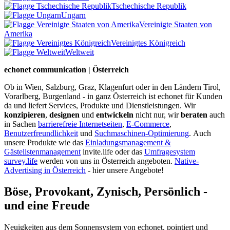
Tschechische Republik
Ungarn
Vereinigte Staaten von
Amerika
Vereinigtes Königreich
Weltweit
echonet communication | Österreich
Ob in Wien, Salzburg, Graz, Klagenfurt oder in den Ländern Tirol,
Vorarlberg, Burgenland - in ganz Österreich ist echonet für Kunden
da und liefert Services, Produkte und Dienstleistungen. Wir
konzipieren
,
designen
und
entwickeln
nicht nur, wir
beraten
auch
in Sachen
barrierefreie Internetseiten
,
E-Commerce
,
Benutzerfreundlichkeit
und
Suchmaschinen-Optimierung
.
Auch
unsere Produkte wie das
Einladungsmanagement &
Gästelistenmanagement
invite.life oder das
Umfragesystem
survey.life
werden von uns in Österreich angeboten.
Native-
Advertising in Österreich
- hier unsere Angebote!
Böse, Provokant, Zynisch, Persönlich -
und eine Freude
Neuigkeiten aus dem Sonnensystem von echonet, pointiert und