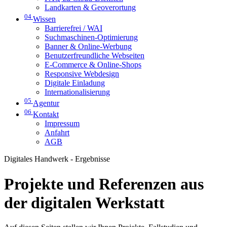
Landkarten & Geoverortung
04
Wissen
Barrierefrei / WAI
Suchmaschinen-Optimierung
Banner & Online-Werbung
Benutzerfreundliche Webseiten
E-Commerce & Online-Shops
Responsive Webdesign
Digitale Einladung
Internationalisierung
05
Agentur
06
Kontakt
Impressum
Anfahrt
AGB
Digitales Handwerk - Ergebnisse
Projekte und Referenzen aus
der digitalen Werkstatt