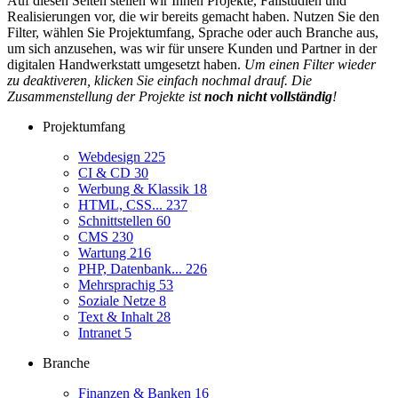
Auf diesen Seiten stellen wir Ihnen Projekte, Fallstudien und
Realisierungen vor, die wir bereits gemacht haben. Nutzen Sie den
Filter, wählen Sie Projektumfang, Sprache oder auch Branche aus,
um sich anzusehen, was wir für unsere Kunden und Partner in der
digitalen Handwerkstatt umgesetzt haben.
Um einen Filter wieder
zu deaktiveren, klicken Sie einfach nochmal drauf. Die
Zusammenstellung der Projekte ist
noch nicht vollständig
!
Projektumfang
Webdesign
225
CI & CD
30
Werbung & Klassik
18
HTML, CSS...
237
Schnittstellen
60
CMS
230
Wartung
216
PHP, Datenbank...
226
Mehrsprachig
53
Soziale Netze
8
Text & Inhalt
28
Intranet
5
Branche
Finanzen & Banken
16