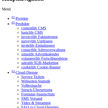
Menü
01
Projekte
02
Produkte
contentlife CMS
basiclife CMS
invoicelife Fakturierung
surveylife Umfragen
invitelife Einladungen
contactlife Adressverwaltung
xmaslife Adventkalender
volunteerlife Freiwilligenbörse
saleslife B2B-Marketing
cookielife Cookie-Banner
03
Cloud-Dienste
Service Tickets
Webseiten-Statistik
Volltextsuche
Sprach-Übersetzung
Formular-Spamschutz
SMS Versand
Video & Streaming
FAQ zu Cloud-Diensten