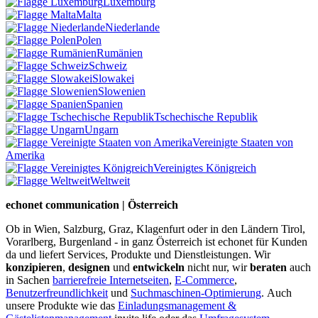
Luxemburg
Malta
Niederlande
Polen
Rumänien
Schweiz
Slowakei
Slowenien
Spanien
Tschechische Republik
Ungarn
Vereinigte Staaten von
Amerika
Vereinigtes Königreich
Weltweit
echonet communication | Österreich
Ob in Wien, Salzburg, Graz, Klagenfurt oder in den Ländern Tirol,
Vorarlberg, Burgenland - in ganz Österreich ist echonet für Kunden
da und liefert Services, Produkte und Dienstleistungen. Wir
konzipieren
,
designen
und
entwickeln
nicht nur, wir
beraten
auch
in Sachen
barrierefreie Internetseiten
,
E-Commerce
,
Benutzerfreundlichkeit
und
Suchmaschinen-Optimierung
.
Auch
unsere Produkte wie das
Einladungsmanagement &