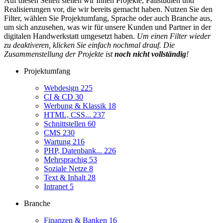
Auf diesen Seiten stellen wir Ihnen Projekte, Fallstudien und
Realisierungen vor, die wir bereits gemacht haben. Nutzen Sie den
Filter, wählen Sie Projektumfang, Sprache oder auch Branche aus,
um sich anzusehen, was wir für unsere Kunden und Partner in der
digitalen Handwerkstatt umgesetzt haben.
Um einen Filter wieder
zu deaktiveren, klicken Sie einfach nochmal drauf. Die
Zusammenstellung der Projekte ist
noch nicht vollständig
!
Projektumfang
Webdesign
225
CI & CD
30
Werbung & Klassik
18
HTML, CSS...
237
Schnittstellen
60
CMS
230
Wartung
216
PHP, Datenbank...
226
Mehrsprachig
53
Soziale Netze
8
Text & Inhalt
28
Intranet
5
Branche
Finanzen & Banken
16