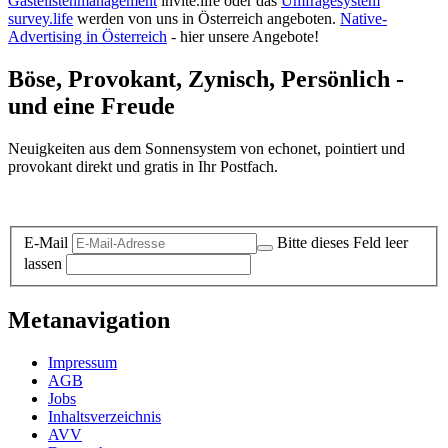
Gästelistenmanagement
invite.life oder das
Umfragesystem
survey.life
werden von uns in Österreich angeboten.
Native-
Advertising in Österreich
- hier unsere Angebote!
Böse, Provokant, Zynisch, Persönlich -
und eine Freude
Neuigkeiten aus dem Sonnensystem von echonet, pointiert und
provokant direkt und gratis in Ihr Postfach.
Datenschutz-Information zum Newsletter
E-Mail
Bitte dieses Feld leer
lassen
Metanavigation
Impressum
AGB
Jobs
Inhaltsverzeichnis
AVV