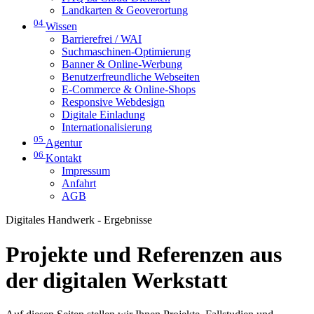
Landkarten & Geoverortung
04
Wissen
Barrierefrei / WAI
Suchmaschinen-Optimierung
Banner & Online-Werbung
Benutzerfreundliche Webseiten
E-Commerce & Online-Shops
Responsive Webdesign
Digitale Einladung
Internationalisierung
05
Agentur
06
Kontakt
Impressum
Anfahrt
AGB
Digitales Handwerk - Ergebnisse
Projekte und Referenzen aus
der digitalen Werkstatt