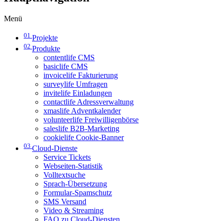
Menü
01
Projekte
02
Produkte
contentlife CMS
basiclife CMS
invoicelife Fakturierung
surveylife Umfragen
invitelife Einladungen
contactlife Adressverwaltung
xmaslife Adventkalender
volunteerlife Freiwilligenbörse
saleslife B2B-Marketing
cookielife Cookie-Banner
03
Cloud-Dienste
Service Tickets
Webseiten-Statistik
Volltextsuche
Sprach-Übersetzung
Formular-Spamschutz
SMS Versand
Video & Streaming
FAQ zu Cloud-Diensten