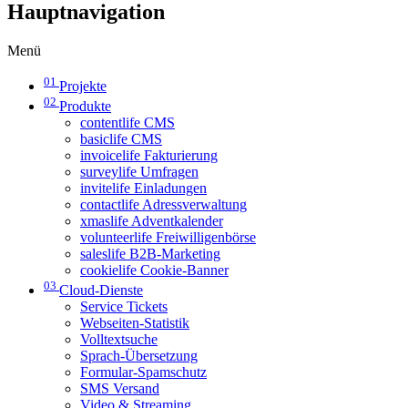
Hauptnavigation
Menü
01
Projekte
02
Produkte
contentlife CMS
basiclife CMS
invoicelife Fakturierung
surveylife Umfragen
invitelife Einladungen
contactlife Adressverwaltung
xmaslife Adventkalender
volunteerlife Freiwilligenbörse
saleslife B2B-Marketing
cookielife Cookie-Banner
03
Cloud-Dienste
Service Tickets
Webseiten-Statistik
Volltextsuche
Sprach-Übersetzung
Formular-Spamschutz
SMS Versand
Video & Streaming