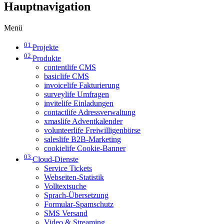
Hauptnavigation
Menü
01
Projekte
02
Produkte
contentlife CMS
basiclife CMS
invoicelife Fakturierung
surveylife Umfragen
invitelife Einladungen
contactlife Adressverwaltung
xmaslife Adventkalender
volunteerlife Freiwilligenbörse
saleslife B2B-Marketing
cookielife Cookie-Banner
03
Cloud-Dienste
Service Tickets
Webseiten-Statistik
Volltextsuche
Sprach-Übersetzung
Formular-Spamschutz
SMS Versand
Video & Streaming