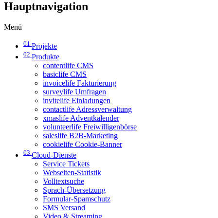
Hauptnavigation
Menü
01
Projekte
02
Produkte
contentlife CMS
basiclife CMS
invoicelife Fakturierung
surveylife Umfragen
invitelife Einladungen
contactlife Adressverwaltung
xmaslife Adventkalender
volunteerlife Freiwilligenbörse
saleslife B2B-Marketing
cookielife Cookie-Banner
03
Cloud-Dienste
Service Tickets
Webseiten-Statistik
Volltextsuche
Sprach-Übersetzung
Formular-Spamschutz
SMS Versand
Video & Streaming