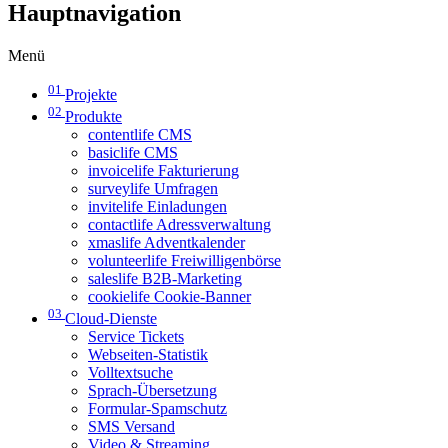
Hauptnavigation
Menü
01
Projekte
02
Produkte
contentlife CMS
basiclife CMS
invoicelife Fakturierung
surveylife Umfragen
invitelife Einladungen
contactlife Adressverwaltung
xmaslife Adventkalender
volunteerlife Freiwilligenbörse
saleslife B2B-Marketing
cookielife Cookie-Banner
03
Cloud-Dienste
Service Tickets
Webseiten-Statistik
Volltextsuche
Sprach-Übersetzung
Formular-Spamschutz
SMS Versand
Video & Streaming