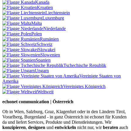
Kanada
Kroatien
Liechtenstein
Luxemburg
Malta
Niederlande
Polen
Rumänien
Schweiz
Slowakei
Slowenien
Spanien
Tschechische Republik
Ungarn
Vereinigte Staaten von
Amerika
Vereinigtes Königreich
Weltweit
echonet communication | Österreich
Ob in Wien, Salzburg, Graz, Klagenfurt oder in den Ländern Tirol,
Vorarlberg, Burgenland - in ganz Österreich ist echonet für Kunden
da und liefert Services, Produkte und Dienstleistungen. Wir
konzipieren
,
designen
und
entwickeln
nicht nur, wir
beraten
auch