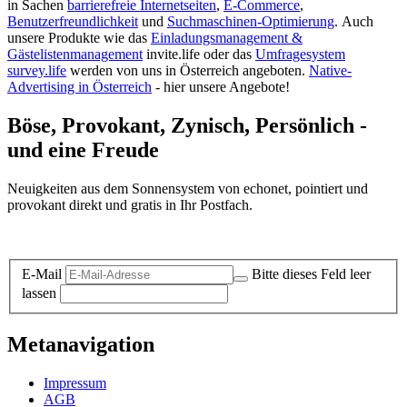
in Sachen
barrierefreie Internetseiten
,
E-Commerce
,
Benutzerfreundlichkeit
und
Suchmaschinen-Optimierung
.
Auch
unsere Produkte wie das
Einladungsmanagement &
Gästelistenmanagement
invite.life oder das
Umfragesystem
survey.life
werden von uns in Österreich angeboten.
Native-
Advertising in Österreich
- hier unsere Angebote!
Böse, Provokant, Zynisch, Persönlich -
und eine Freude
Neuigkeiten aus dem Sonnensystem von echonet, pointiert und
provokant direkt und gratis in Ihr Postfach.
Datenschutz-Information zum Newsletter
E-Mail
Bitte dieses Feld leer
lassen
Metanavigation
Impressum
AGB