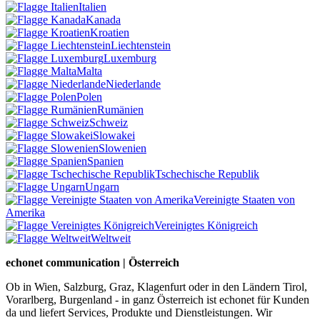
Italien
Kanada
Kroatien
Liechtenstein
Luxemburg
Malta
Niederlande
Polen
Rumänien
Schweiz
Slowakei
Slowenien
Spanien
Tschechische Republik
Ungarn
Vereinigte Staaten von
Amerika
Vereinigtes Königreich
Weltweit
echonet communication | Österreich
Ob in Wien, Salzburg, Graz, Klagenfurt oder in den Ländern Tirol,
Vorarlberg, Burgenland - in ganz Österreich ist echonet für Kunden
da und liefert Services, Produkte und Dienstleistungen. Wir