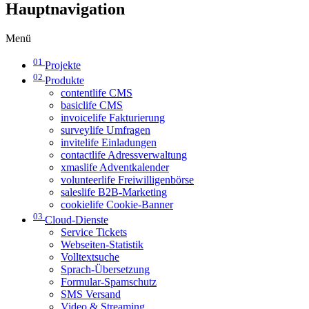
Hauptnavigation
Menü
01
Projekte
02
Produkte
contentlife CMS
basiclife CMS
invoicelife Fakturierung
surveylife Umfragen
invitelife Einladungen
contactlife Adressverwaltung
xmaslife Adventkalender
volunteerlife Freiwilligenbörse
saleslife B2B-Marketing
cookielife Cookie-Banner
03
Cloud-Dienste
Service Tickets
Webseiten-Statistik
Volltextsuche
Sprach-Übersetzung
Formular-Spamschutz
SMS Versand
Video & Streaming