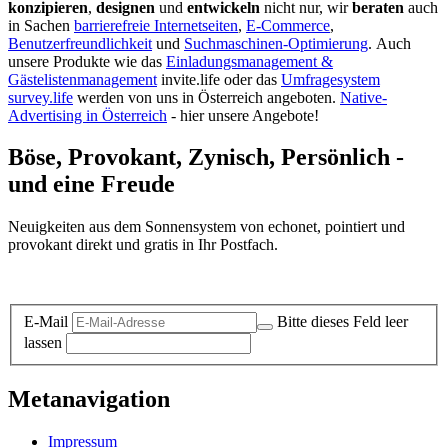
konzipieren
,
designen
und
entwickeln
nicht nur, wir
beraten
auch
in Sachen
barrierefreie Internetseiten
,
E-Commerce
,
Benutzerfreundlichkeit
und
Suchmaschinen-Optimierung
.
Auch
unsere Produkte wie das
Einladungsmanagement &
Gästelistenmanagement
invite.life oder das
Umfragesystem
survey.life
werden von uns in Österreich angeboten.
Native-
Advertising in Österreich
- hier unsere Angebote!
Böse, Provokant, Zynisch, Persönlich -
und eine Freude
Neuigkeiten aus dem Sonnensystem von echonet, pointiert und
provokant direkt und gratis in Ihr Postfach.
Datenschutz-Information zum Newsletter
E-Mail
Bitte dieses Feld leer
lassen
Metanavigation
Impressum