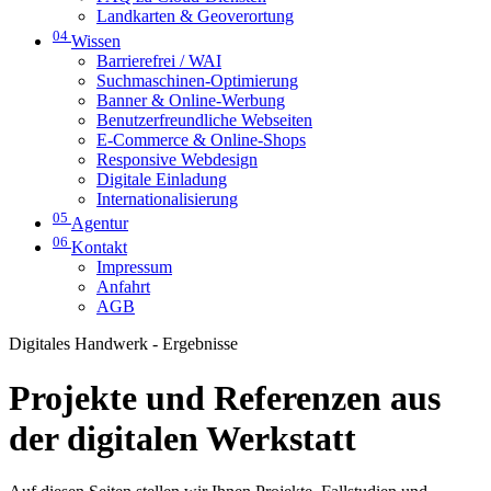
Landkarten & Geoverortung
04
Wissen
Barrierefrei / WAI
Suchmaschinen-Optimierung
Banner & Online-Werbung
Benutzerfreundliche Webseiten
E-Commerce & Online-Shops
Responsive Webdesign
Digitale Einladung
Internationalisierung
05
Agentur
06
Kontakt
Impressum
Anfahrt
AGB
Digitales Handwerk - Ergebnisse
Projekte und Referenzen aus
der digitalen Werkstatt