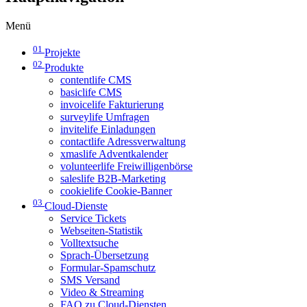
Menü
01
Projekte
02
Produkte
contentlife CMS
basiclife CMS
invoicelife Fakturierung
surveylife Umfragen
invitelife Einladungen
contactlife Adressverwaltung
xmaslife Adventkalender
volunteerlife Freiwilligenbörse
saleslife B2B-Marketing
cookielife Cookie-Banner
03
Cloud-Dienste
Service Tickets
Webseiten-Statistik
Volltextsuche
Sprach-Übersetzung
Formular-Spamschutz
SMS Versand
Video & Streaming
FAQ zu Cloud-Diensten