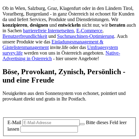
Ob in Wien, Salzburg, Graz, Klagenfurt oder in den Ländern Tirol,
Vorarlberg, Burgenland - in ganz Österreich ist echonet für Kunden
da und liefert Services, Produkte und Dienstleistungen. Wir
konzipieren
,
designen
und
entwickeln
nicht nur, wir
beraten
auch
in Sachen
barrierefreie Internetseiten
,
E-Commerce
,
Benutzerfreundlichkeit
und
Suchmaschinen-Optimierung
.
Auch
unsere Produkte wie das
Einladungsmanagement &
Gästelistenmanagement
invite.life oder das
Umfragesystem
survey.life
werden von uns in Österreich angeboten.
Native-
Advertising in Österreich
- hier unsere Angebote!
Böse, Provokant, Zynisch, Persönlich -
und eine Freude
Neuigkeiten aus dem Sonnensystem von echonet, pointiert und
provokant direkt und gratis in Ihr Postfach.
Datenschutz-Information zum Newsletter
E-Mail
Bitte dieses Feld leer
lassen