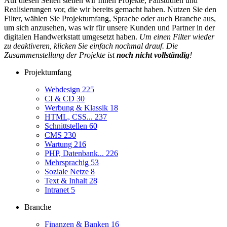
Auf diesen Seiten stellen wir Ihnen Projekte, Fallstudien und
Realisierungen vor, die wir bereits gemacht haben. Nutzen Sie den
Filter, wählen Sie Projektumfang, Sprache oder auch Branche aus,
um sich anzusehen, was wir für unsere Kunden und Partner in der
digitalen Handwerkstatt umgesetzt haben.
Um einen Filter wieder
zu deaktiveren, klicken Sie einfach nochmal drauf. Die
Zusammenstellung der Projekte ist
noch nicht vollständig
!
Projektumfang
Webdesign
225
CI & CD
30
Werbung & Klassik
18
HTML, CSS...
237
Schnittstellen
60
CMS
230
Wartung
216
PHP, Datenbank...
226
Mehrsprachig
53
Soziale Netze
8
Text & Inhalt
28
Intranet
5
Branche
Finanzen & Banken
16