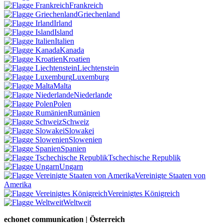
Frankreich
Griechenland
Irland
Island
Italien
Kanada
Kroatien
Liechtenstein
Luxemburg
Malta
Niederlande
Polen
Rumänien
Schweiz
Slowakei
Slowenien
Spanien
Tschechische Republik
Ungarn
Vereinigte Staaten von
Amerika
Vereinigtes Königreich
Weltweit
echonet communication | Österreich