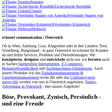
Spanien
Tschechische Republik
Ungarn
Vereinigte Staaten von
Amerika
Vereinigtes Königreich
Weltweit
echonet communication | Österreich
Ob in Wien, Salzburg, Graz, Klagenfurt oder in den Ländern Tirol,
Vorarlberg, Burgenland - in ganz Österreich ist echonet für Kunden
da und liefert Services, Produkte und Dienstleistungen. Wir
konzipieren
,
designen
und
entwickeln
nicht nur, wir
beraten
auch
in Sachen
barrierefreie Internetseiten
,
E-Commerce
,
Benutzerfreundlichkeit
und
Suchmaschinen-Optimierung
.
Auch
unsere Produkte wie das
Einladungsmanagement &
Gästelistenmanagement
invite.life oder das
Umfragesystem
survey.life
werden von uns in Österreich angeboten.
Native-
Advertising in Österreich
- hier unsere Angebote!
Böse, Provokant, Zynisch, Persönlich -
und eine Freude