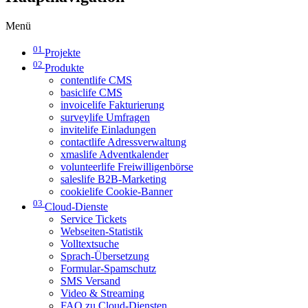
Menü
01
Projekte
02
Produkte
contentlife CMS
basiclife CMS
invoicelife Fakturierung
surveylife Umfragen
invitelife Einladungen
contactlife Adressverwaltung
xmaslife Adventkalender
volunteerlife Freiwilligenbörse
saleslife B2B-Marketing
cookielife Cookie-Banner
03
Cloud-Dienste
Service Tickets
Webseiten-Statistik
Volltextsuche
Sprach-Übersetzung
Formular-Spamschutz
SMS Versand
Video & Streaming
FAQ zu Cloud-Diensten