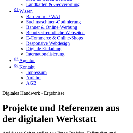
Landkarten & Geoverortung
04
Wissen
Barrierefrei / WAI
Suchmaschinen-Optimierung
Banner & Online-Werbung
Benutzerfreundliche Webseiten
E-Commerce & Online-Shops
Responsive Webdesign
Digitale Einladung
Internationalisierung
05
Agentur
06
Kontakt
Impressum
Anfahrt
AGB
Digitales Handwerk - Ergebnisse
Projekte und Referenzen aus
der digitalen Werkstatt