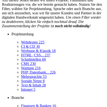
Auf diesen Seiten stellen wir Ihnen Projekte, Fallstudien und
Realisierungen vor, die wir bereits gemacht haben. Nutzen Sie den
Filter, wählen Sie Projektumfang, Sprache oder auch Branche aus,
um sich anzusehen, was wir für unsere Kunden und Partner in der
digitalen Handwerkstatt umgesetzt haben.
Um einen Filter wieder
zu deaktiveren, klicken Sie einfach nochmal drauf. Die
Zusammenstellung der Projekte ist
noch nicht vollständig
!
Projektumfang
Webdesign
225
CI & CD
30
Werbung & Klassik
18
HTML, CSS...
237
Schnittstellen
60
CMS
230
Wartung
216
PHP, Datenbank...
226
Mehrsprachig
53
Soziale Netze
8
Text & Inhalt
28
Intranet
5
Branche
Finanzen & Banken
16