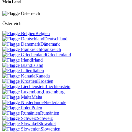
Mein Land
Österreich
Belgien
Deutschland
Dänemark
Frankreich
Griechenland
Irland
Island
Italien
Kanada
Kroatien
Liechtenstein
Luxemburg
Malta
Niederlande
Polen
Rumänien
Schweiz
Slowakei
Slowenien