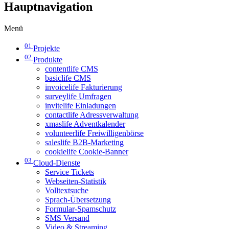
Hauptnavigation
Menü
01
Projekte
02
Produkte
contentlife CMS
basiclife CMS
invoicelife Fakturierung
surveylife Umfragen
invitelife Einladungen
contactlife Adressverwaltung
xmaslife Adventkalender
volunteerlife Freiwilligenbörse
saleslife B2B-Marketing
cookielife Cookie-Banner
03
Cloud-Dienste
Service Tickets
Webseiten-Statistik
Volltextsuche
Sprach-Übersetzung
Formular-Spamschutz
SMS Versand
Video & Streaming