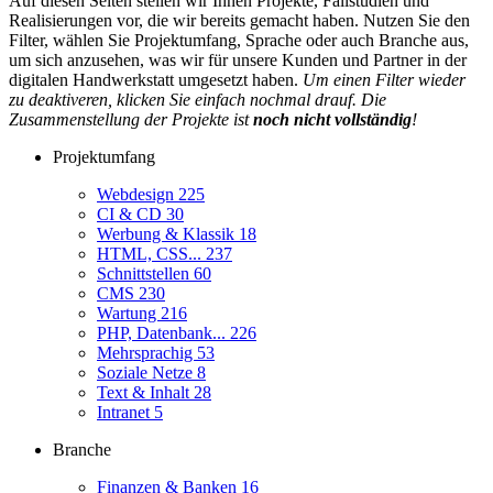
Auf diesen Seiten stellen wir Ihnen Projekte, Fallstudien und
Realisierungen vor, die wir bereits gemacht haben. Nutzen Sie den
Filter, wählen Sie Projektumfang, Sprache oder auch Branche aus,
um sich anzusehen, was wir für unsere Kunden und Partner in der
digitalen Handwerkstatt umgesetzt haben.
Um einen Filter wieder
zu deaktiveren, klicken Sie einfach nochmal drauf. Die
Zusammenstellung der Projekte ist
noch nicht vollständig
!
Projektumfang
Webdesign
225
CI & CD
30
Werbung & Klassik
18
HTML, CSS...
237
Schnittstellen
60
CMS
230
Wartung
216
PHP, Datenbank...
226
Mehrsprachig
53
Soziale Netze
8
Text & Inhalt
28
Intranet
5
Branche
Finanzen & Banken
16