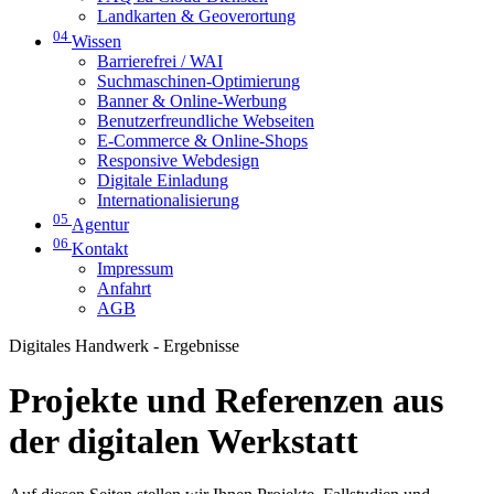
Landkarten & Geoverortung
04
Wissen
Barrierefrei / WAI
Suchmaschinen-Optimierung
Banner & Online-Werbung
Benutzerfreundliche Webseiten
E-Commerce & Online-Shops
Responsive Webdesign
Digitale Einladung
Internationalisierung
05
Agentur
06
Kontakt
Impressum
Anfahrt
AGB
Digitales Handwerk - Ergebnisse
Projekte und Referenzen aus
der digitalen Werkstatt