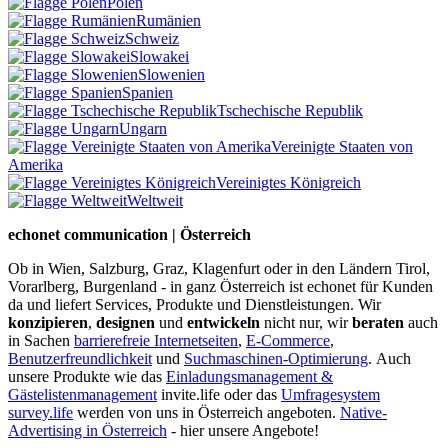
Polen
Rumänien
Schweiz
Slowakei
Slowenien
Spanien
Tschechische Republik
Ungarn
Vereinigte Staaten von
Amerika
Vereinigtes Königreich
Weltweit
echonet communication | Österreich
Ob in Wien, Salzburg, Graz, Klagenfurt oder in den Ländern Tirol,
Vorarlberg, Burgenland - in ganz Österreich ist echonet für Kunden
da und liefert Services, Produkte und Dienstleistungen. Wir
konzipieren
,
designen
und
entwickeln
nicht nur, wir
beraten
auch
in Sachen
barrierefreie Internetseiten
,
E-Commerce
,
Benutzerfreundlichkeit
und
Suchmaschinen-Optimierung
.
Auch
unsere Produkte wie das
Einladungsmanagement &
Gästelistenmanagement
invite.life oder das
Umfragesystem
survey.life
werden von uns in Österreich angeboten.
Native-
Advertising in Österreich
- hier unsere Angebote!