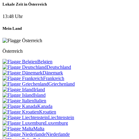
Lokale Zeit in Österreich
13:48 Uhr
Mein Land
Österreich
Belgien
Deutschland
Dänemark
Frankreich
Griechenland
Irland
Island
Italien
Kanada
Kroatien
Liechtenstein
Luxemburg
Malta
Niederlande