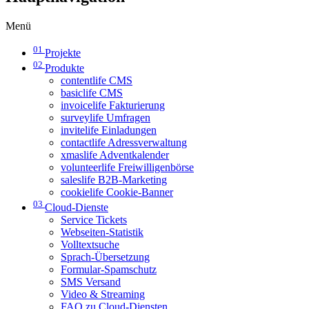
Menü
01
Projekte
02
Produkte
contentlife CMS
basiclife CMS
invoicelife Fakturierung
surveylife Umfragen
invitelife Einladungen
contactlife Adressverwaltung
xmaslife Adventkalender
volunteerlife Freiwilligenbörse
saleslife B2B-Marketing
cookielife Cookie-Banner
03
Cloud-Dienste
Service Tickets
Webseiten-Statistik
Volltextsuche
Sprach-Übersetzung
Formular-Spamschutz
SMS Versand
Video & Streaming
FAQ zu Cloud-Diensten