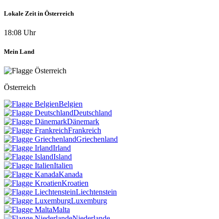
Lokale Zeit in Österreich
18:08 Uhr
Mein Land
Österreich
Belgien
Deutschland
Dänemark
Frankreich
Griechenland
Irland
Island
Italien
Kanada
Kroatien
Liechtenstein
Luxemburg
Malta
Niederlande