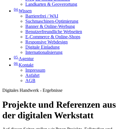
Landkarten & Geoverortung
04
Wissen
Barrierefrei / WAI
Suchmaschinen-Optimierung
Banner & Online-Werbung
Benutzerfreundliche Webseiten
E-Commerce & Online-Shops
Responsive Webdesign
Digitale Einladung
Internationalisierung
05
Agentur
06
Kontakt
Impressum
Anfahrt
AGB
Digitales Handwerk - Ergebnisse
Projekte und Referenzen aus
der digitalen Werkstatt