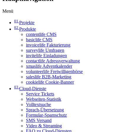
Menü
01
Projekte
02
Produkte
contentlife CMS
basiclife CMS
invoicelife Fakturierung
surveylife Umfragen
invitelife Einladungen
contactlife Adressverwaltung
xmaslife Adventkalender
volunteerlife Freiwilligenbörse
saleslife B2B-Marketing
cookielife Cookie-Banner
03
Cloud-Dienste
Service Tickets
Webseiten-Statistik
Volltextsuche
Sprach-Übersetzung
Formular-Spamschutz
SMS Versand
Video & Streaming
FAQ zu Cloud-Diensten