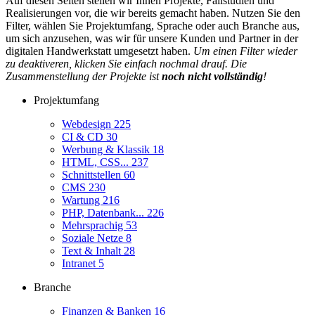
Auf diesen Seiten stellen wir Ihnen Projekte, Fallstudien und
Realisierungen vor, die wir bereits gemacht haben. Nutzen Sie den
Filter, wählen Sie Projektumfang, Sprache oder auch Branche aus,
um sich anzusehen, was wir für unsere Kunden und Partner in der
digitalen Handwerkstatt umgesetzt haben.
Um einen Filter wieder
zu deaktiveren, klicken Sie einfach nochmal drauf. Die
Zusammenstellung der Projekte ist
noch nicht vollständig
!
Projektumfang
Webdesign
225
CI & CD
30
Werbung & Klassik
18
HTML, CSS...
237
Schnittstellen
60
CMS
230
Wartung
216
PHP, Datenbank...
226
Mehrsprachig
53
Soziale Netze
8
Text & Inhalt
28
Intranet
5
Branche
Finanzen & Banken
16