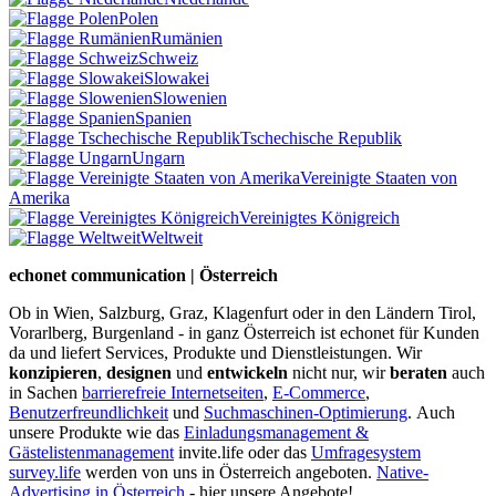
Polen
Rumänien
Schweiz
Slowakei
Slowenien
Spanien
Tschechische Republik
Ungarn
Vereinigte Staaten von
Amerika
Vereinigtes Königreich
Weltweit
echonet communication | Österreich
Ob in Wien, Salzburg, Graz, Klagenfurt oder in den Ländern Tirol,
Vorarlberg, Burgenland - in ganz Österreich ist echonet für Kunden
da und liefert Services, Produkte und Dienstleistungen. Wir
konzipieren
,
designen
und
entwickeln
nicht nur, wir
beraten
auch
in Sachen
barrierefreie Internetseiten
,
E-Commerce
,
Benutzerfreundlichkeit
und
Suchmaschinen-Optimierung
.
Auch
unsere Produkte wie das
Einladungsmanagement &
Gästelistenmanagement
invite.life oder das
Umfragesystem
survey.life
werden von uns in Österreich angeboten.
Native-
Advertising in Österreich
- hier unsere Angebote!