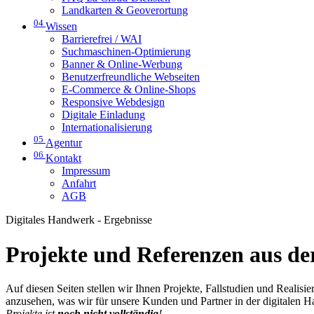
Landkarten & Geoverortung
04
Wissen
Barrierefrei / WAI
Suchmaschinen-Optimierung
Banner & Online-Werbung
Benutzerfreundliche Webseiten
E-Commerce & Online-Shops
Responsive Webdesign
Digitale Einladung
Internationalisierung
05
Agentur
06
Kontakt
Impressum
Anfahrt
AGB
Digitales Handwerk - Ergebnisse
Projekte und Referenzen aus der
Auf diesen Seiten stellen wir Ihnen Projekte, Fallstudien und Realis
anzusehen, was wir für unsere Kunden und Partner in der digitalen 
Projekte ist
noch nicht vollständig
!