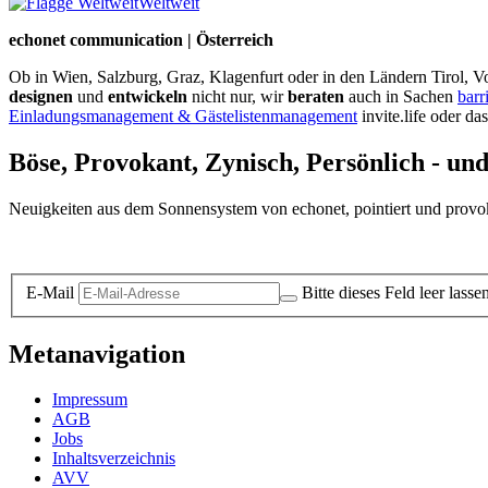
Weltweit
echonet communication | Österreich
Ob in Wien, Salzburg, Graz, Klagenfurt oder in den Ländern Tirol, Vo
designen
und
entwickeln
nicht nur, wir
beraten
auch in Sachen
barr
Einladungsmanagement & Gästelistenmanagement
invite.life oder da
Böse, Provokant, Zynisch, Persönlich - un
Neuigkeiten aus dem Sonnensystem von echonet, pointiert und provokan
Datenschutz-Information zum Newsletter
E-Mail
Bitte dieses Feld leer lasse
Metanavigation
Impressum
AGB
Jobs
Inhaltsverzeichnis
AVV