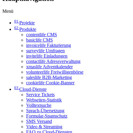
Menü
01
Projekte
02
Produkte
contentlife CMS
basiclife CMS
invoicelife Fakturierung
surveylife Umfragen
invitelife Einladungen
contactlife Adressverwaltung
xmaslife Adventkalender
volunteerlife Freiwilligenbörse
saleslife B2B-Marketing
cookielife Cookie-Banner
03
Cloud-Dienste
Service Tickets
Webseiten-Statistik
Volltextsuche
Sprach-Übersetzung
Formular-Spamschutz
SMS Versand
Video & Streaming
FAQ zu Cloud-Diensten