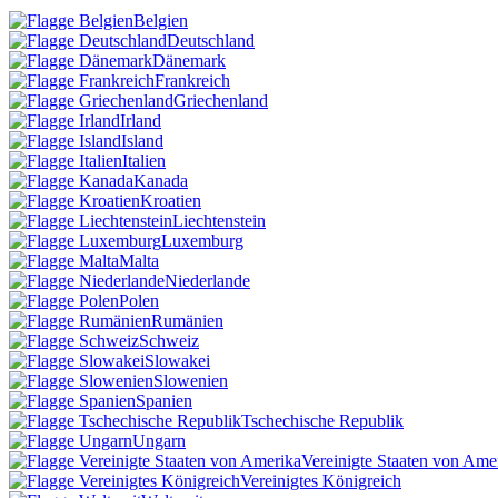
Belgien
Deutschland
Dänemark
Frankreich
Griechenland
Irland
Island
Italien
Kanada
Kroatien
Liechtenstein
Luxemburg
Malta
Niederlande
Polen
Rumänien
Schweiz
Slowakei
Slowenien
Spanien
Tschechische Republik
Ungarn
Vereinigte Staaten von Ame
Vereinigtes Königreich