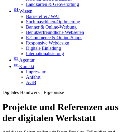
Landkarten & Geoverortung
04
Wissen
Barrierefrei / WAI
Suchmaschinen-Optimierung
Banner & Online-Werbung
Benutzerfreundliche Webseiten
E-Commerce & Online-Shops
Responsive Webdesign
Digitale Einladung
Internationalisierung
05
Agentur
06
Kontakt
Impressum
Anfahrt
AGB
Digitales Handwerk - Ergebnisse
Projekte und Referenzen aus
der digitalen Werkstatt