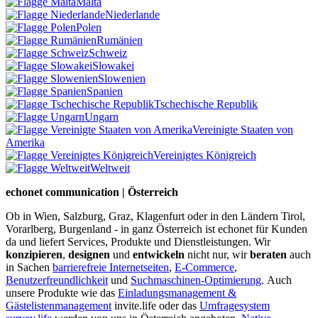
Malta
Niederlande
Polen
Rumänien
Schweiz
Slowakei
Slowenien
Spanien
Tschechische Republik
Ungarn
Vereinigte Staaten von
Amerika
Vereinigtes Königreich
Weltweit
echonet communication | Österreich
Ob in Wien, Salzburg, Graz, Klagenfurt oder in den Ländern Tirol,
Vorarlberg, Burgenland - in ganz Österreich ist echonet für Kunden
da und liefert Services, Produkte und Dienstleistungen. Wir
konzipieren
,
designen
und
entwickeln
nicht nur, wir
beraten
auch
in Sachen
barrierefreie Internetseiten
,
E-Commerce
,
Benutzerfreundlichkeit
und
Suchmaschinen-Optimierung
.
Auch
unsere Produkte wie das
Einladungsmanagement &
Gästelistenmanagement
invite.life oder das
Umfragesystem