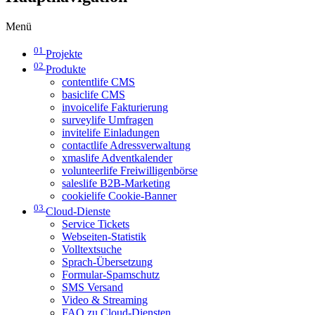
Menü
01
Projekte
02
Produkte
contentlife CMS
basiclife CMS
invoicelife Fakturierung
surveylife Umfragen
invitelife Einladungen
contactlife Adressverwaltung
xmaslife Adventkalender
volunteerlife Freiwilligenbörse
saleslife B2B-Marketing
cookielife Cookie-Banner
03
Cloud-Dienste
Service Tickets
Webseiten-Statistik
Volltextsuche
Sprach-Übersetzung
Formular-Spamschutz
SMS Versand
Video & Streaming
FAQ zu Cloud-Diensten