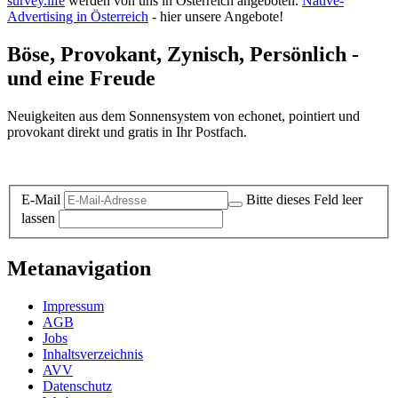
survey.life
werden von uns in Österreich angeboten.
Native-
Advertising in Österreich
- hier unsere Angebote!
Böse, Provokant, Zynisch, Persönlich -
und eine Freude
Neuigkeiten aus dem Sonnensystem von echonet, pointiert und
provokant direkt und gratis in Ihr Postfach.
Datenschutz-Information zum Newsletter
E-Mail
Bitte dieses Feld leer
lassen
Metanavigation
Impressum
AGB
Jobs
Inhaltsverzeichnis
AVV
Datenschutz