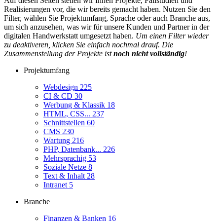
Auf diesen Seiten stellen wir Ihnen Projekte, Fallstudien und
Realisierungen vor, die wir bereits gemacht haben. Nutzen Sie den
Filter, wählen Sie Projektumfang, Sprache oder auch Branche aus,
um sich anzusehen, was wir für unsere Kunden und Partner in der
digitalen Handwerkstatt umgesetzt haben.
Um einen Filter wieder
zu deaktiveren, klicken Sie einfach nochmal drauf. Die
Zusammenstellung der Projekte ist
noch nicht vollständig
!
Projektumfang
Webdesign
225
CI & CD
30
Werbung & Klassik
18
HTML, CSS...
237
Schnittstellen
60
CMS
230
Wartung
216
PHP, Datenbank...
226
Mehrsprachig
53
Soziale Netze
8
Text & Inhalt
28
Intranet
5
Branche
Finanzen & Banken
16