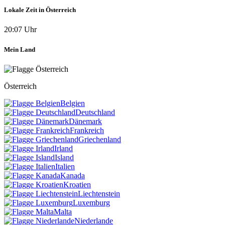
Lokale Zeit in Österreich
20:07 Uhr
Mein Land
Österreich
Belgien
Deutschland
Dänemark
Frankreich
Griechenland
Irland
Island
Italien
Kanada
Kroatien
Liechtenstein
Luxemburg
Malta
Niederlande