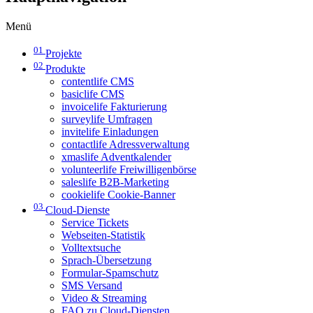
Menü
01
Projekte
02
Produkte
contentlife CMS
basiclife CMS
invoicelife Fakturierung
surveylife Umfragen
invitelife Einladungen
contactlife Adressverwaltung
xmaslife Adventkalender
volunteerlife Freiwilligenbörse
saleslife B2B-Marketing
cookielife Cookie-Banner
03
Cloud-Dienste
Service Tickets
Webseiten-Statistik
Volltextsuche
Sprach-Übersetzung
Formular-Spamschutz
SMS Versand
Video & Streaming
FAQ zu Cloud-Diensten