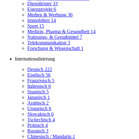
Dienstleister
33
Eigenprojekt
6
Medien & Werbung
36
Immobilien
14
Sport
15
Medizin, Pharma & Gesundheit
14
Nahrungs- & Genußmittel
7
Telekommunikation
3
Forschung & Wissenschaft
1
Internationalisierung
Deutsch
222
Englisch
56
Französisch
5
Italienisch
6
Spanisch
5
Japanisch
1
Arabisch
2
Ungarisch
6
Slowakisch
6
Tschechisch
4
Polnisch
4
Russisch
3
Chinesisch / Mandarin
1