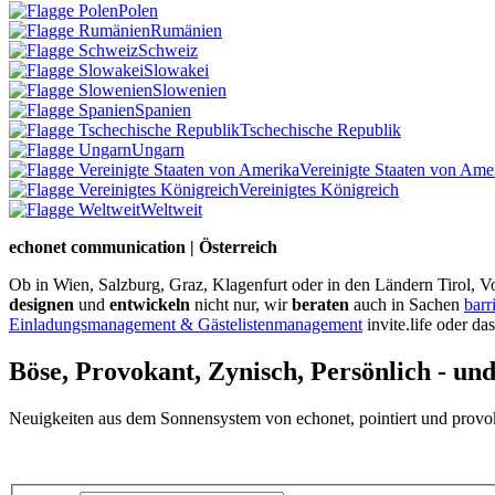
Polen
Rumänien
Schweiz
Slowakei
Slowenien
Spanien
Tschechische Republik
Ungarn
Vereinigte Staaten von Ame
Vereinigtes Königreich
Weltweit
echonet communication | Österreich
Ob in Wien, Salzburg, Graz, Klagenfurt oder in den Ländern Tirol, Vo
designen
und
entwickeln
nicht nur, wir
beraten
auch in Sachen
barr
Einladungsmanagement & Gästelistenmanagement
invite.life oder da
Böse, Provokant, Zynisch, Persönlich - un
Neuigkeiten aus dem Sonnensystem von echonet, pointiert und provokan
Datenschutz-Information zum Newsletter