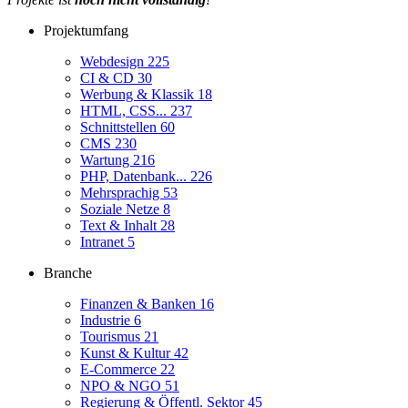
Projektumfang
Webdesign
225
CI & CD
30
Werbung & Klassik
18
HTML, CSS...
237
Schnittstellen
60
CMS
230
Wartung
216
PHP, Datenbank...
226
Mehrsprachig
53
Soziale Netze
8
Text & Inhalt
28
Intranet
5
Branche
Finanzen & Banken
16
Industrie
6
Tourismus
21
Kunst & Kultur
42
E-Commerce
22
NPO & NGO
51
Regierung & Öffentl. Sektor
45