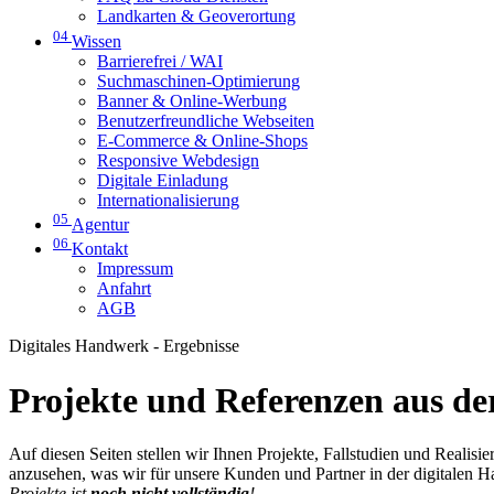
Landkarten & Geoverortung
04
Wissen
Barrierefrei / WAI
Suchmaschinen-Optimierung
Banner & Online-Werbung
Benutzerfreundliche Webseiten
E-Commerce & Online-Shops
Responsive Webdesign
Digitale Einladung
Internationalisierung
05
Agentur
06
Kontakt
Impressum
Anfahrt
AGB
Digitales Handwerk - Ergebnisse
Projekte und Referenzen aus der
Auf diesen Seiten stellen wir Ihnen Projekte, Fallstudien und Realis
anzusehen, was wir für unsere Kunden und Partner in der digitalen 
Projekte ist
noch nicht vollständig
!