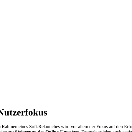
Nutzerfokus
Rahmen eines Soft-Relaunches wird vor allem der Fokus auf den Erfol
Idee zur
Steigerung des Online-Umsatzes
. Erstmals spielen auch sozi