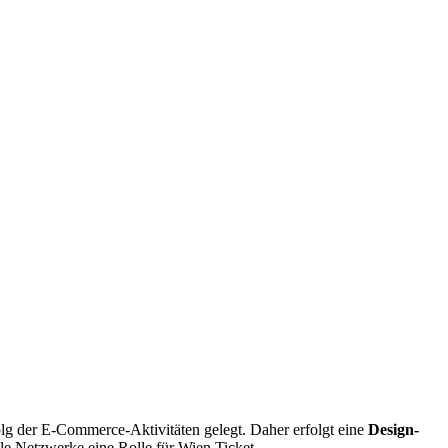
g der E-Commerce-Aktivitäten gelegt. Daher erfolgt eine
Design-
ale Netzwerke eine Rolle für Wien Ticket.