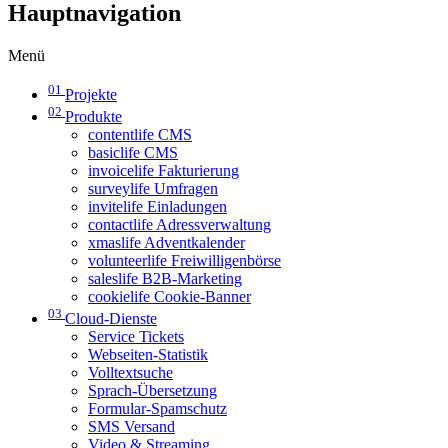
Hauptnavigation
Menü
01
Projekte
02
Produkte
contentlife CMS
basiclife CMS
invoicelife Fakturierung
surveylife Umfragen
invitelife Einladungen
contactlife Adressverwaltung
xmaslife Adventkalender
volunteerlife Freiwilligenbörse
saleslife B2B-Marketing
cookielife Cookie-Banner
03
Cloud-Dienste
Service Tickets
Webseiten-Statistik
Volltextsuche
Sprach-Übersetzung
Formular-Spamschutz
SMS Versand
Video & Streaming