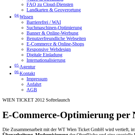
FAQ zu Cloud-Diensten
Landkarten & Geoverortung
04
Wissen
Barrierefrei / WAI
Suchmaschinen-Optimierung
Banner & Online-Werbung
Benutzerfreundliche Webseiten
E-Commerce & Online-Shops
Responsive Webdesign
Digitale Einladung
Internationalisierung
05
Agentur
06
Kontakt
Impressum
Anfahrt
AGB
WIEN TICKET 2012 Softrelaunch
E-Commerce-Optimierung per 
Die Zusammenarbeit mit der WT Wien Ticket GmbH wird vertieft, im 
Überarbeitung
,
Modernisierung
der Oberfläche und eine spezielle 