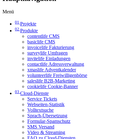
Menü
01
Projekte
02
Produkte
contentlife CMS
basiclife CMS
invoicelife Fakturierung
surveylife Umfragen
invitelife Einladungen
contactlife Adressverwaltung
xmaslife Adventkalender
volunteerlife Freiwilligenbörse
saleslife B2B-Marketing
cookielife Cookie-Banner
03
Cloud-Dienste
Service Tickets
Webseiten-Statistik
Volltextsuche
Sprach-Übersetzung
Formular-Spamschutz
SMS Versand
Video & Streaming
FAQ zu Cloud-Diensten