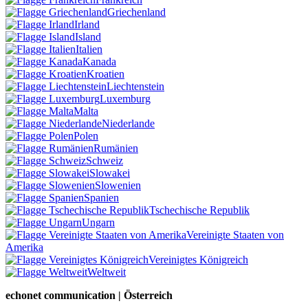
Griechenland
Irland
Island
Italien
Kanada
Kroatien
Liechtenstein
Luxemburg
Malta
Niederlande
Polen
Rumänien
Schweiz
Slowakei
Slowenien
Spanien
Tschechische Republik
Ungarn
Vereinigte Staaten von
Amerika
Vereinigtes Königreich
Weltweit
echonet communication | Österreich