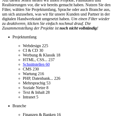
Auf diesen Seiten stellen wir Ihnen Projekte, Fallstudien und
Realisierungen vor, die wir bereits gemacht haben. Nutzen Sie den
Filter, wählen Sie Projektumfang, Sprache oder auch Branche aus,
um sich anzusehen, was wir für unsere Kunden und Partner in der
digitalen Handwerkstatt umgesetzt haben.
Um einen Filter wieder
zu deaktiveren, klicken Sie einfach nochmal drauf. Die
Zusammenstellung der Projekte ist
noch nicht vollständig
!
Projektumfang
Webdesign
225
CI & CD
30
Werbung & Klassik
18
HTML, CSS...
237
Schnittstellen
60
CMS
230
Wartung
216
PHP, Datenbank...
226
Mehrsprachig
53
Soziale Netze
8
Text & Inhalt
28
Intranet
5
Branche
Finanzen & Banken
16