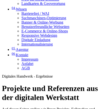
Landkarten & Geoverortung
04
Wissen
Barrierefrei / WAI
Suchmaschinen-Optimierung
Banner & Online-Werbung
Benutzerfreundliche Webseiten
E-Commerce & Online-Shops
Responsive Webdesign
Digitale Einladung
Internationalisierung
05
Agentur
06
Kontakt
Impressum
Anfahrt
AGB
Digitales Handwerk - Ergebnisse
Projekte und Referenzen aus
der digitalen Werkstatt