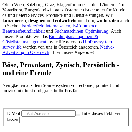
Ob in Wien, Salzburg, Graz, Klagenfurt oder in den Ländern Tirol,
Vorarlberg, Burgenland - in ganz Österreich ist echonet für Kunden
da und liefert Services, Produkte und Dienstleistungen. Wir
konzipieren
,
designen
und
entwickeln
nicht nur, wir
beraten
auch
in Sachen
barrierefreie Internetseiten
,
E-Commerce
,
Benutzerfreundlichkeit
und
Suchmaschinen-Optimierung
.
Auch
unsere Produkte wie das
Einladungsmanagement &
Gästelistenmanagement
invite.life oder das
Umfragesystem
survey.life
werden von uns in Österreich angeboten.
Native-
Advertising in Österreich
- hier unsere Angebote!
Böse, Provokant, Zynisch, Persönlich -
und eine Freude
Neuigkeiten aus dem Sonnensystem von echonet, pointiert und
provokant direkt und gratis in Ihr Postfach.
Datenschutz-Information zum Newsletter
E-Mail
Bitte dieses Feld leer
lassen