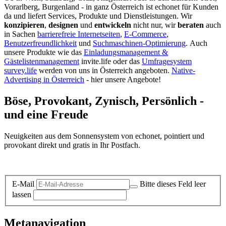
Vorarlberg, Burgenland - in ganz Österreich ist echonet für Kunden
da und liefert Services, Produkte und Dienstleistungen. Wir
konzipieren
,
designen
und
entwickeln
nicht nur, wir
beraten
auch
in Sachen
barrierefreie Internetseiten
,
E-Commerce
,
Benutzerfreundlichkeit
und
Suchmaschinen-Optimierung
.
Auch
unsere Produkte wie das
Einladungsmanagement &
Gästelistenmanagement
invite.life oder das
Umfragesystem
survey.life
werden von uns in Österreich angeboten.
Native-
Advertising in Österreich
- hier unsere Angebote!
Böse, Provokant, Zynisch, Persönlich -
und eine Freude
Neuigkeiten aus dem Sonnensystem von echonet, pointiert und
provokant direkt und gratis in Ihr Postfach.
Datenschutz-Information zum Newsletter
E-Mail
Bitte dieses Feld leer
lassen
Metanavigation