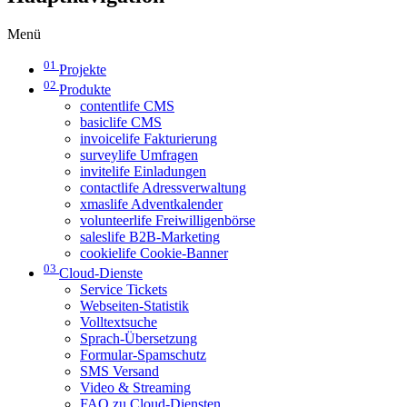
Menü
01
Projekte
02
Produkte
contentlife CMS
basiclife CMS
invoicelife Fakturierung
surveylife Umfragen
invitelife Einladungen
contactlife Adressverwaltung
xmaslife Adventkalender
volunteerlife Freiwilligenbörse
saleslife B2B-Marketing
cookielife Cookie-Banner
03
Cloud-Dienste
Service Tickets
Webseiten-Statistik
Volltextsuche
Sprach-Übersetzung
Formular-Spamschutz
SMS Versand
Video & Streaming
FAQ zu Cloud-Diensten