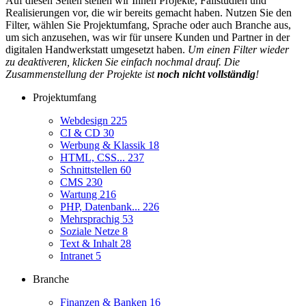
Auf diesen Seiten stellen wir Ihnen Projekte, Fallstudien und
Realisierungen vor, die wir bereits gemacht haben. Nutzen Sie den
Filter, wählen Sie Projektumfang, Sprache oder auch Branche aus,
um sich anzusehen, was wir für unsere Kunden und Partner in der
digitalen Handwerkstatt umgesetzt haben.
Um einen Filter wieder
zu deaktiveren, klicken Sie einfach nochmal drauf. Die
Zusammenstellung der Projekte ist
noch nicht vollständig
!
Projektumfang
Webdesign
225
CI & CD
30
Werbung & Klassik
18
HTML, CSS...
237
Schnittstellen
60
CMS
230
Wartung
216
PHP, Datenbank...
226
Mehrsprachig
53
Soziale Netze
8
Text & Inhalt
28
Intranet
5
Branche
Finanzen & Banken
16