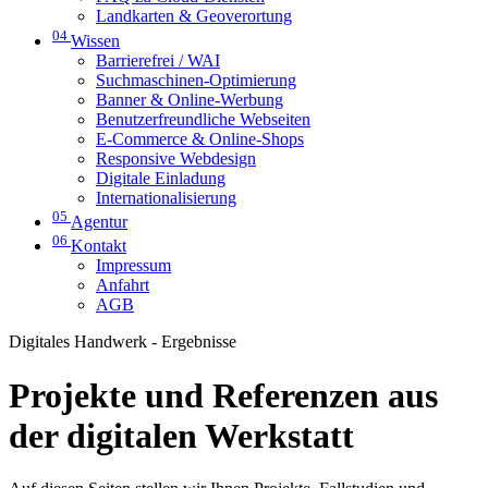
Landkarten & Geoverortung
04
Wissen
Barrierefrei / WAI
Suchmaschinen-Optimierung
Banner & Online-Werbung
Benutzerfreundliche Webseiten
E-Commerce & Online-Shops
Responsive Webdesign
Digitale Einladung
Internationalisierung
05
Agentur
06
Kontakt
Impressum
Anfahrt
AGB
Digitales Handwerk - Ergebnisse
Projekte und Referenzen aus
der digitalen Werkstatt