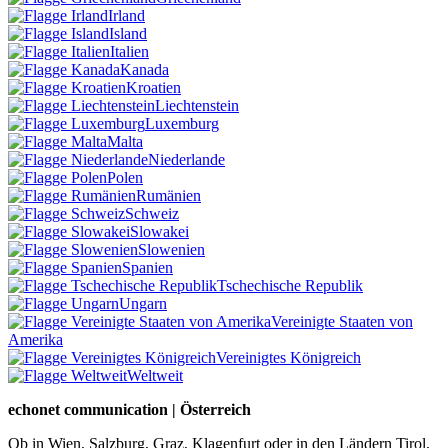
Irland
Island
Italien
Kanada
Kroatien
Liechtenstein
Luxemburg
Malta
Niederlande
Polen
Rumänien
Schweiz
Slowakei
Slowenien
Spanien
Tschechische Republik
Ungarn
Vereinigte Staaten von
Amerika
Vereinigtes Königreich
Weltweit
echonet communication | Österreich
Ob in Wien, Salzburg, Graz, Klagenfurt oder in den Ländern Tirol,