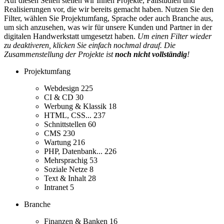
Auf diesen Seiten stellen wir Ihnen Projekte, Fallstudien und
Realisierungen vor, die wir bereits gemacht haben. Nutzen Sie den
Filter, wählen Sie Projektumfang, Sprache oder auch Branche aus,
um sich anzusehen, was wir für unsere Kunden und Partner in der
digitalen Handwerkstatt umgesetzt haben.
Um einen Filter wieder
zu deaktiveren, klicken Sie einfach nochmal drauf. Die
Zusammenstellung der Projekte ist
noch nicht vollständig
!
Projektumfang
Webdesign
225
CI & CD
30
Werbung & Klassik
18
HTML, CSS...
237
Schnittstellen
60
CMS
230
Wartung
216
PHP, Datenbank...
226
Mehrsprachig
53
Soziale Netze
8
Text & Inhalt
28
Intranet
5
Branche
Finanzen & Banken
16