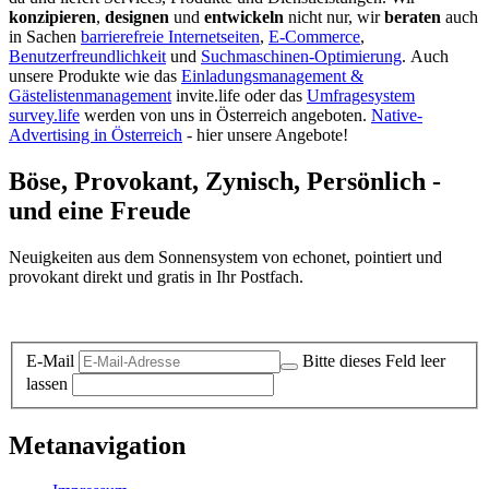
konzipieren
,
designen
und
entwickeln
nicht nur, wir
beraten
auch
in Sachen
barrierefreie Internetseiten
,
E-Commerce
,
Benutzerfreundlichkeit
und
Suchmaschinen-Optimierung
.
Auch
unsere Produkte wie das
Einladungsmanagement &
Gästelistenmanagement
invite.life oder das
Umfragesystem
survey.life
werden von uns in Österreich angeboten.
Native-
Advertising in Österreich
- hier unsere Angebote!
Böse, Provokant, Zynisch, Persönlich -
und eine Freude
Neuigkeiten aus dem Sonnensystem von echonet, pointiert und
provokant direkt und gratis in Ihr Postfach.
Datenschutz-Information zum Newsletter
E-Mail
Bitte dieses Feld leer
lassen
Metanavigation