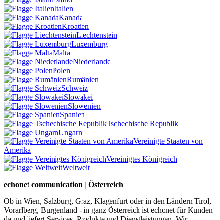
Italien
Kanada
Kroatien
Liechtenstein
Luxemburg
Malta
Niederlande
Polen
Rumänien
Schweiz
Slowakei
Slowenien
Spanien
Tschechische Republik
Ungarn
Vereinigte Staaten von
Amerika
Vereinigtes Königreich
Weltweit
echonet communication | Österreich
Ob in Wien, Salzburg, Graz, Klagenfurt oder in den Ländern Tirol,
Vorarlberg, Burgenland - in ganz Österreich ist echonet für Kunden
da und liefert Services, Produkte und Dienstleistungen. Wir