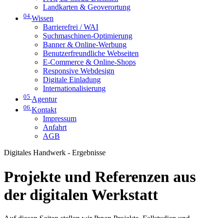
Landkarten & Geoverortung
04
Wissen
Barrierefrei / WAI
Suchmaschinen-Optimierung
Banner & Online-Werbung
Benutzerfreundliche Webseiten
E-Commerce & Online-Shops
Responsive Webdesign
Digitale Einladung
Internationalisierung
05
Agentur
06
Kontakt
Impressum
Anfahrt
AGB
Digitales Handwerk - Ergebnisse
Projekte und Referenzen aus
der digitalen Werkstatt