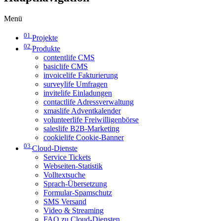
Menü
01
Projekte
02
Produkte
contentlife CMS
basiclife CMS
invoicelife Fakturierung
surveylife Umfragen
invitelife Einladungen
contactlife Adressverwaltung
xmaslife Adventkalender
volunteerlife Freiwilligenbörse
saleslife B2B-Marketing
cookielife Cookie-Banner
03
Cloud-Dienste
Service Tickets
Webseiten-Statistik
Volltextsuche
Sprach-Übersetzung
Formular-Spamschutz
SMS Versand
Video & Streaming
FAQ zu Cloud-Diensten