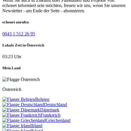
Wenn Sie auch in Zukunft über Fallstudien und Projekte von
echonet informiert sein möchten, freuen wir uns, wenn Sie unseren
Newsletter - am Ende der Seite - abonnieren.
echonet anrufen
0043 1 512 26 95
Lokale Zeit in Österreich
03:23 Uhr
Mein Land
Österreich
Belgien
Deutschland
Dänemark
Frankreich
Griechenland
Irland
Island