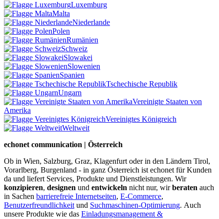
Luxemburg
Malta
Niederlande
Polen
Rumänien
Schweiz
Slowakei
Slowenien
Spanien
Tschechische Republik
Ungarn
Vereinigte Staaten von
Amerika
Vereinigtes Königreich
Weltweit
echonet communication | Österreich
Ob in Wien, Salzburg, Graz, Klagenfurt oder in den Ländern Tirol,
Vorarlberg, Burgenland - in ganz Österreich ist echonet für Kunden
da und liefert Services, Produkte und Dienstleistungen. Wir
konzipieren
,
designen
und
entwickeln
nicht nur, wir
beraten
auch
in Sachen
barrierefreie Internetseiten
,
E-Commerce
,
Benutzerfreundlichkeit
und
Suchmaschinen-Optimierung
.
Auch
unsere Produkte wie das
Einladungsmanagement &