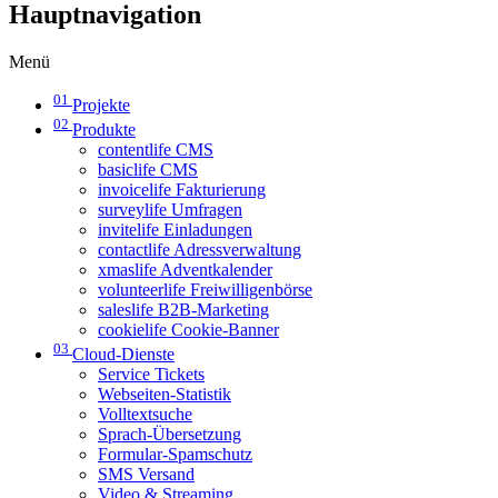
Hauptnavigation
Menü
01
Projekte
02
Produkte
contentlife CMS
basiclife CMS
invoicelife Fakturierung
surveylife Umfragen
invitelife Einladungen
contactlife Adressverwaltung
xmaslife Adventkalender
volunteerlife Freiwilligenbörse
saleslife B2B-Marketing
cookielife Cookie-Banner
03
Cloud-Dienste
Service Tickets
Webseiten-Statistik
Volltextsuche
Sprach-Übersetzung
Formular-Spamschutz
SMS Versand
Video & Streaming