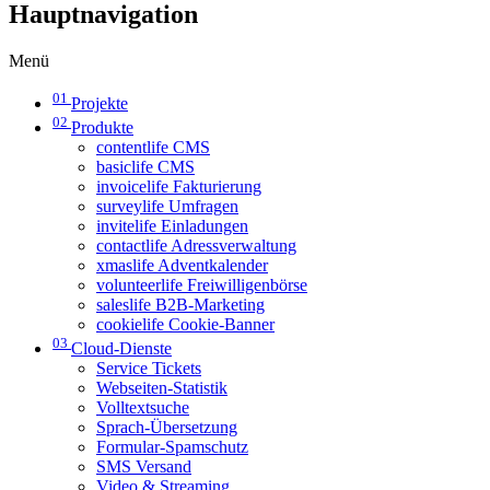
Hauptnavigation
Menü
01
Projekte
02
Produkte
contentlife CMS
basiclife CMS
invoicelife Fakturierung
surveylife Umfragen
invitelife Einladungen
contactlife Adressverwaltung
xmaslife Adventkalender
volunteerlife Freiwilligenbörse
saleslife B2B-Marketing
cookielife Cookie-Banner
03
Cloud-Dienste
Service Tickets
Webseiten-Statistik
Volltextsuche
Sprach-Übersetzung
Formular-Spamschutz
SMS Versand
Video & Streaming