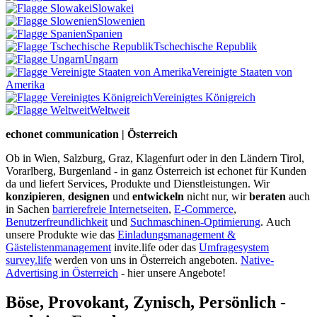
Slowakei
Slowenien
Spanien
Tschechische Republik
Ungarn
Vereinigte Staaten von
Amerika
Vereinigtes Königreich
Weltweit
echonet communication | Österreich
Ob in Wien, Salzburg, Graz, Klagenfurt oder in den Ländern Tirol,
Vorarlberg, Burgenland - in ganz Österreich ist echonet für Kunden
da und liefert Services, Produkte und Dienstleistungen. Wir
konzipieren
,
designen
und
entwickeln
nicht nur, wir
beraten
auch
in Sachen
barrierefreie Internetseiten
,
E-Commerce
,
Benutzerfreundlichkeit
und
Suchmaschinen-Optimierung
.
Auch
unsere Produkte wie das
Einladungsmanagement &
Gästelistenmanagement
invite.life oder das
Umfragesystem
survey.life
werden von uns in Österreich angeboten.
Native-
Advertising in Österreich
- hier unsere Angebote!
Böse, Provokant, Zynisch, Persönlich -