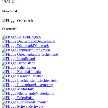
19:51 Uhr
Mein Land
Österreich
Belgien
Deutschland
Dänemark
Frankreich
Griechenland
Irland
Island
Italien
Kanada
Kroatien
Liechtenstein
Luxemburg
Malta
Niederlande
Polen
Rumänien
Schweiz