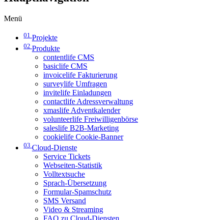
Menü
01
Projekte
02
Produkte
contentlife CMS
basiclife CMS
invoicelife Fakturierung
surveylife Umfragen
invitelife Einladungen
contactlife Adressverwaltung
xmaslife Adventkalender
volunteerlife Freiwilligenbörse
saleslife B2B-Marketing
cookielife Cookie-Banner
03
Cloud-Dienste
Service Tickets
Webseiten-Statistik
Volltextsuche
Sprach-Übersetzung
Formular-Spamschutz
SMS Versand
Video & Streaming
FAQ zu Cloud-Diensten