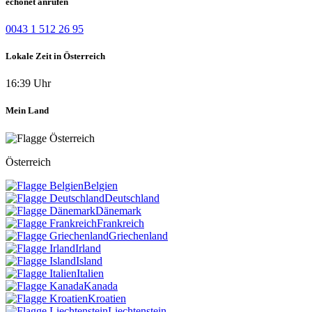
echonet anrufen
0043 1 512 26 95
Lokale Zeit in Österreich
16:39 Uhr
Mein Land
Österreich
Belgien
Deutschland
Dänemark
Frankreich
Griechenland
Irland
Island
Italien
Kanada
Kroatien
Liechtenstein