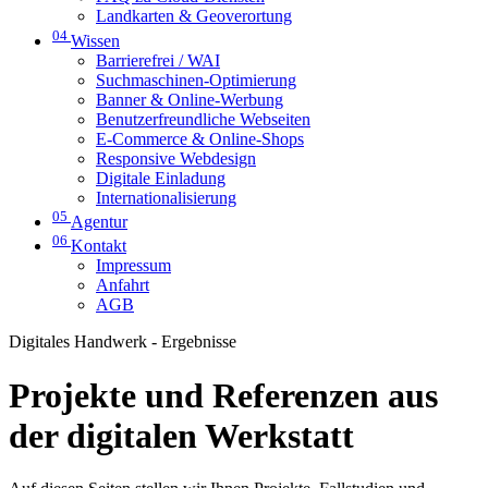
Landkarten & Geoverortung
04
Wissen
Barrierefrei / WAI
Suchmaschinen-Optimierung
Banner & Online-Werbung
Benutzerfreundliche Webseiten
E-Commerce & Online-Shops
Responsive Webdesign
Digitale Einladung
Internationalisierung
05
Agentur
06
Kontakt
Impressum
Anfahrt
AGB
Digitales Handwerk - Ergebnisse
Projekte und Referenzen aus
der digitalen Werkstatt