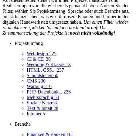
Auf diesen Seiten stellen wir Ihnen Projekte, Fallstudien und
Realisierungen vor, die wir bereits gemacht haben. Nutzen Sie den
Filter, wählen Sie Projektumfang, Sprache oder auch Branche aus,
um sich anzusehen, was wir für unsere Kunden und Partner in der
digitalen Handwerkstatt umgesetzt haben.
Um einen Filter wieder
zu deaktiveren, klicken Sie einfach nochmal drauf. Die
Zusammenstellung der Projekte ist
noch nicht vollständig
!
Projektumfang
Webdesign
225
CI & CD
30
Werbung & Klassik
18
HTML, CSS...
237
Schnittstellen
60
CMS
230
Wartung
216
PHP, Datenbank...
226
Mehrsprachig
53
Soziale Netze
8
Text & Inhalt
28
Intranet
5
Branche
Finanzen & Banken
16