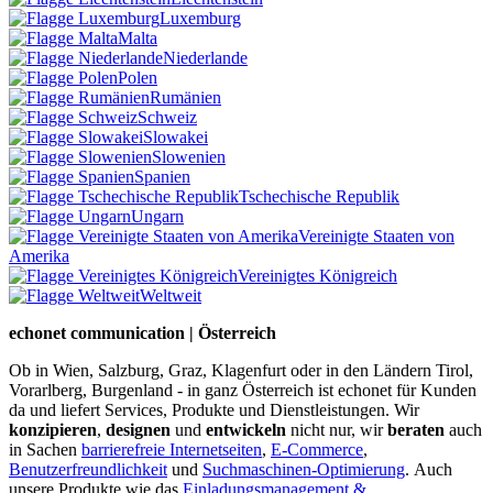
Luxemburg
Malta
Niederlande
Polen
Rumänien
Schweiz
Slowakei
Slowenien
Spanien
Tschechische Republik
Ungarn
Vereinigte Staaten von
Amerika
Vereinigtes Königreich
Weltweit
echonet communication | Österreich
Ob in Wien, Salzburg, Graz, Klagenfurt oder in den Ländern Tirol,
Vorarlberg, Burgenland - in ganz Österreich ist echonet für Kunden
da und liefert Services, Produkte und Dienstleistungen. Wir
konzipieren
,
designen
und
entwickeln
nicht nur, wir
beraten
auch
in Sachen
barrierefreie Internetseiten
,
E-Commerce
,
Benutzerfreundlichkeit
und
Suchmaschinen-Optimierung
.
Auch
unsere Produkte wie das
Einladungsmanagement &