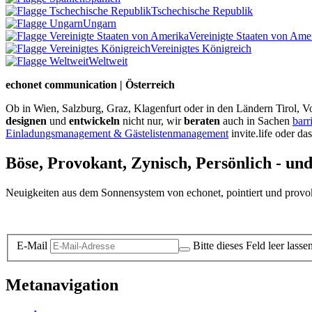
Tschechische Republik
Ungarn
Vereinigte Staaten von Ame
Vereinigtes Königreich
Weltweit
echonet communication | Österreich
Ob in Wien, Salzburg, Graz, Klagenfurt oder in den Ländern Tirol, Vo
designen
und
entwickeln
nicht nur, wir
beraten
auch in Sachen
barr
Einladungsmanagement & Gästelistenmanagement
invite.life oder da
Böse, Provokant, Zynisch, Persönlich - un
Neuigkeiten aus dem Sonnensystem von echonet, pointiert und provokan
Datenschutz-Information zum Newsletter
E-Mail
Bitte dieses Feld leer lasse
Metanavigation