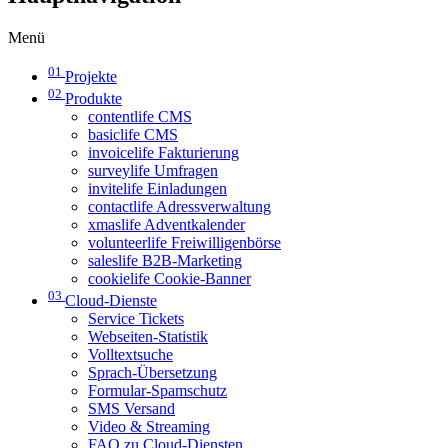
Menü
01
Projekte
02
Produkte
contentlife CMS
basiclife CMS
invoicelife Fakturierung
surveylife Umfragen
invitelife Einladungen
contactlife Adressverwaltung
xmaslife Adventkalender
volunteerlife Freiwilligenbörse
saleslife B2B-Marketing
cookielife Cookie-Banner
03
Cloud-Dienste
Service Tickets
Webseiten-Statistik
Volltextsuche
Sprach-Übersetzung
Formular-Spamschutz
SMS Versand
Video & Streaming
FAQ zu Cloud-Diensten