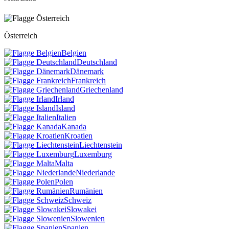
Österreich
Belgien
Deutschland
Dänemark
Frankreich
Griechenland
Irland
Island
Italien
Kanada
Kroatien
Liechtenstein
Luxemburg
Malta
Niederlande
Polen
Rumänien
Schweiz
Slowakei
Slowenien
Spanien