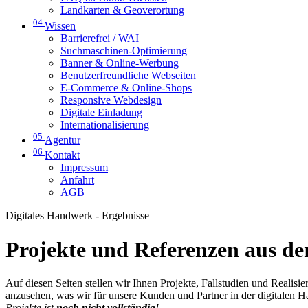
Landkarten & Geoverortung
04
Wissen
Barrierefrei / WAI
Suchmaschinen-Optimierung
Banner & Online-Werbung
Benutzerfreundliche Webseiten
E-Commerce & Online-Shops
Responsive Webdesign
Digitale Einladung
Internationalisierung
05
Agentur
06
Kontakt
Impressum
Anfahrt
AGB
Digitales Handwerk - Ergebnisse
Projekte und Referenzen aus der
Auf diesen Seiten stellen wir Ihnen Projekte, Fallstudien und Realis
anzusehen, was wir für unsere Kunden und Partner in der digitalen 
Projekte ist
noch nicht vollständig
!