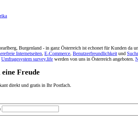
rika
rarlberg, Burgenland - in ganz Österreich ist echonet für Kunden da un
ierefreie Internetseiten
,
E-Commerce
,
Benutzerfreundlichkeit
und
Such
s
Umfragesystem survey.life
werden von uns in Österreich angeboten.
N
d eine Freude
t direkt und gratis in Ihr Postfach.
n