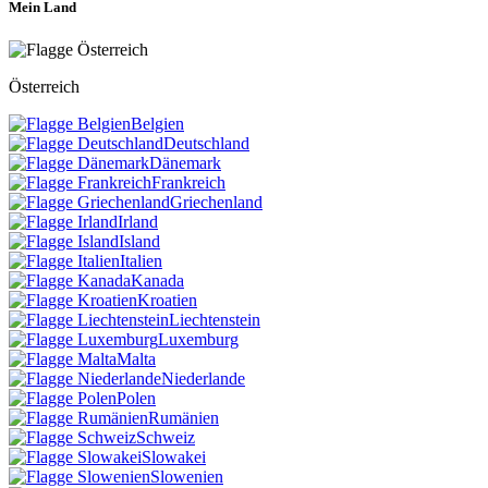
Mein Land
Österreich
Belgien
Deutschland
Dänemark
Frankreich
Griechenland
Irland
Island
Italien
Kanada
Kroatien
Liechtenstein
Luxemburg
Malta
Niederlande
Polen
Rumänien
Schweiz
Slowakei
Slowenien