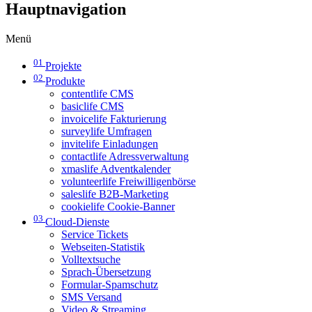
Hauptnavigation
Menü
01
Projekte
02
Produkte
contentlife CMS
basiclife CMS
invoicelife Fakturierung
surveylife Umfragen
invitelife Einladungen
contactlife Adressverwaltung
xmaslife Adventkalender
volunteerlife Freiwilligenbörse
saleslife B2B-Marketing
cookielife Cookie-Banner
03
Cloud-Dienste
Service Tickets
Webseiten-Statistik
Volltextsuche
Sprach-Übersetzung
Formular-Spamschutz
SMS Versand
Video & Streaming