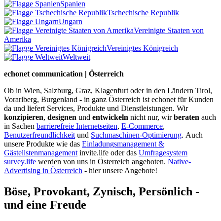
Spanien
Tschechische Republik
Ungarn
Vereinigte Staaten von
Amerika
Vereinigtes Königreich
Weltweit
echonet communication | Österreich
Ob in Wien, Salzburg, Graz, Klagenfurt oder in den Ländern Tirol,
Vorarlberg, Burgenland - in ganz Österreich ist echonet für Kunden
da und liefert Services, Produkte und Dienstleistungen. Wir
konzipieren
,
designen
und
entwickeln
nicht nur, wir
beraten
auch
in Sachen
barrierefreie Internetseiten
,
E-Commerce
,
Benutzerfreundlichkeit
und
Suchmaschinen-Optimierung
.
Auch
unsere Produkte wie das
Einladungsmanagement &
Gästelistenmanagement
invite.life oder das
Umfragesystem
survey.life
werden von uns in Österreich angeboten.
Native-
Advertising in Österreich
- hier unsere Angebote!
Böse, Provokant, Zynisch, Persönlich -
und eine Freude