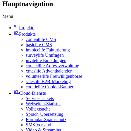
Hauptnavigation
Menü
01
Projekte
02
Produkte
contentlife CMS
basiclife CMS
invoicelife Fakturierung
surveylife Umfragen
invitelife Einladungen
contactlife Adressverwaltung
xmaslife Adventkalender
volunteerlife Freiwilligenbörse
saleslife B2B-Marketing
cookielife Cookie-Banner
03
Cloud-Dienste
Service Tickets
Webseiten-Statistik
Volltextsuche
Sprach-Übersetzung
Formular-Spamschutz
SMS Versand
Video & Streaming