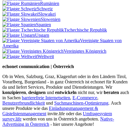
Rumänien
Schweiz
Slowakei
Slowenien
Spanien
Tschechische Republik
Ungarn
Vereinigte Staaten von
Amerika
Vereinigtes Königreich
Weltweit
echonet communication | Österreich
Ob in Wien, Salzburg, Graz, Klagenfurt oder in den Ländern Tirol,
Vorarlberg, Burgenland - in ganz Österreich ist echonet für Kunden
da und liefert Services, Produkte und Dienstleistungen. Wir
konzipieren
,
designen
und
entwickeln
nicht nur, wir
beraten
auch
in Sachen
barrierefreie Internetseiten
,
E-Commerce
,
Benutzerfreundlichkeit
und
Suchmaschinen-Optimierung
.
Auch
unsere Produkte wie das
Einladungsmanagement &
Gästelistenmanagement
invite.life oder das
Umfragesystem
survey.life
werden von uns in Österreich angeboten.
Native-
Advertising in Österreich
- hier unsere Angebote!