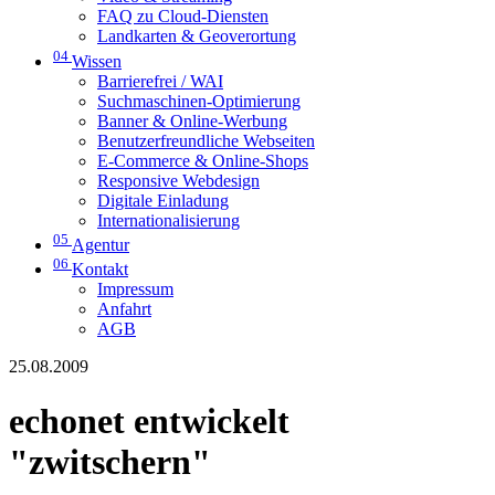
FAQ zu Cloud-Diensten
Landkarten & Geoverortung
04
Wissen
Barrierefrei / WAI
Suchmaschinen-Optimierung
Banner & Online-Werbung
Benutzerfreundliche Webseiten
E-Commerce & Online-Shops
Responsive Webdesign
Digitale Einladung
Internationalisierung
05
Agentur
06
Kontakt
Impressum
Anfahrt
AGB
25.08.2009
echonet entwickelt
"zwitschern"