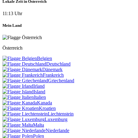
Lokale Zeit in Österreich
11:13 Uhr
Mein Land
Österreich
Belgien
Deutschland
Dänemark
Frankreich
Griechenland
Irland
Island
Italien
Kanada
Kroatien
Liechtenstein
Luxemburg
Malta
Niederlande
Polen