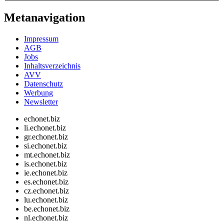
Metanavigation
Impressum
AGB
Jobs
Inhaltsverzeichnis
AVV
Datenschutz
Werbung
Newsletter
echonet.biz
li.echonet.biz
gr.echonet.biz
si.echonet.biz
mt.echonet.biz
is.echonet.biz
ie.echonet.biz
es.echonet.biz
cz.echonet.biz
lu.echonet.biz
be.echonet.biz
nl.echonet.biz