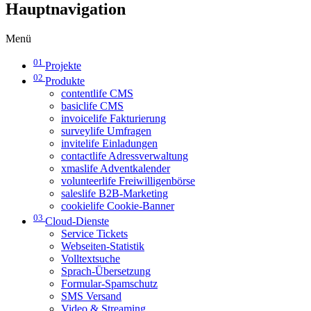
Hauptnavigation
Menü
01
Projekte
02
Produkte
contentlife CMS
basiclife CMS
invoicelife Fakturierung
surveylife Umfragen
invitelife Einladungen
contactlife Adressverwaltung
xmaslife Adventkalender
volunteerlife Freiwilligenbörse
saleslife B2B-Marketing
cookielife Cookie-Banner
03
Cloud-Dienste
Service Tickets
Webseiten-Statistik
Volltextsuche
Sprach-Übersetzung
Formular-Spamschutz
SMS Versand
Video & Streaming