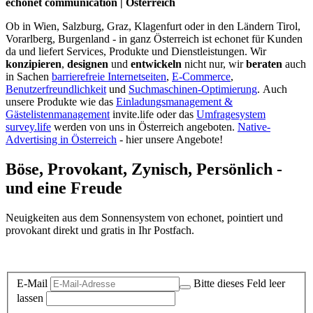
echonet communication | Österreich
Ob in Wien, Salzburg, Graz, Klagenfurt oder in den Ländern Tirol,
Vorarlberg, Burgenland - in ganz Österreich ist echonet für Kunden
da und liefert Services, Produkte und Dienstleistungen. Wir
konzipieren
,
designen
und
entwickeln
nicht nur, wir
beraten
auch
in Sachen
barrierefreie Internetseiten
,
E-Commerce
,
Benutzerfreundlichkeit
und
Suchmaschinen-Optimierung
.
Auch
unsere Produkte wie das
Einladungsmanagement &
Gästelistenmanagement
invite.life oder das
Umfragesystem
survey.life
werden von uns in Österreich angeboten.
Native-
Advertising in Österreich
- hier unsere Angebote!
Böse, Provokant, Zynisch, Persönlich -
und eine Freude
Neuigkeiten aus dem Sonnensystem von echonet, pointiert und
provokant direkt und gratis in Ihr Postfach.
Datenschutz-Information zum Newsletter
E-Mail
Bitte dieses Feld leer
lassen