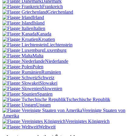
Dänemark
Frankreich
Griechenland
Irland
Island
Italien
Kanada
Kroatien
Liechtenstein
Luxemburg
Malta
Niederlande
Polen
Rumänien
Schweiz
Slowakei
Slowenien
Spanien
Tschechische Republik
Ungarn
Vereinigte Staaten von
Amerika
Vereinigtes Königreich
Weltweit