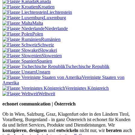
Kanada
Kroatien
Liechtenstein
Luxemburg
Malta
Niederlande
Polen
Rumänien
Schweiz
Slowakei
Slowenien
Spanien
Tschechische Republik
Ungarn
Vereinigte Staaten von
Amerika
Vereinigtes Königreich
Weltweit
echonet communication | Österreich
Ob in Wien, Salzburg, Graz, Klagenfurt oder in den Ländern Tirol,
Vorarlberg, Burgenland - in ganz Österreich ist echonet für Kunden
da und liefert Services, Produkte und Dienstleistungen. Wir
konzipieren
,
designen
und
entwickeln
nicht nur, wir
beraten
auch