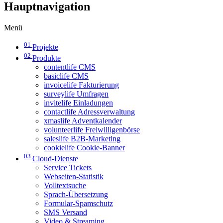
Hauptnavigation
Menü
01
Projekte
02
Produkte
contentlife CMS
basiclife CMS
invoicelife Fakturierung
surveylife Umfragen
invitelife Einladungen
contactlife Adressverwaltung
xmaslife Adventkalender
volunteerlife Freiwilligenbörse
saleslife B2B-Marketing
cookielife Cookie-Banner
03
Cloud-Dienste
Service Tickets
Webseiten-Statistik
Volltextsuche
Sprach-Übersetzung
Formular-Spamschutz
SMS Versand
Video & Streaming