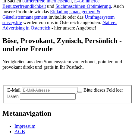
in Sachen
barrierefreie Internetseiten
,
E-Commerce
,
Benutzerfreundlichkeit
und
Suchmaschinen-Optimierung
.
Auch
unsere Produkte wie das
Einladungsmanagement &
Gästelistenmanagement
invite.life oder das
Umfragesystem
survey.life
werden von uns in Österreich angeboten.
Native-
Advertising in Österreich
- hier unsere Angebote!
Böse, Provokant, Zynisch, Persönlich -
und eine Freude
Neuigkeiten aus dem Sonnensystem von echonet, pointiert und
provokant direkt und gratis in Ihr Postfach.
Datenschutz-Information zum Newsletter
E-Mail
Bitte dieses Feld leer
lassen
Metanavigation
Impressum
AGB